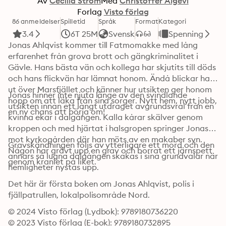
Av
Cecilia Ström
Med
Christoffer Aigevi
Forlag
Visto förlag
86 anmeldelser
Spilletid
Språk
Format
Kategori
3.4
6T 25M
Svensk
Spenning
Jonas Ahlqvist kommer till Fatmomakke med lång 
erfarenhet från grova brott och gängkriminalitet i 
Gävle. Hans bästa vän och kollega har skjutits till döds 
och hans flickvän har lämnat honom. Ändå blickar han 
ut över Marsfjället och känner hur utsikten ger honom 
Jonas hinner inte njuta länge av den svindlande 
hopp om att läka från sina sorger. Nytt hem, nytt jobb, 
utsikten innan ett långt utdraget avgrundsvrål från en 
en ny chans att börja om!
kvinna ekar i d­algången. Kalla kårar skälver genom 
kroppen och med hjärtat i halsgropen springer Jonas 
mot kyrkogården där han möts av en makaber syn. 
Gravskändningen följs av ytterligare ett mord och den 
Någon har grävt upp en grav och borrat ett järnspett 
annars så lugna dalgången skakas i sina grundvalar när 
genom kraniet på liket.
hemligheter nystas upp.
Det här är första boken om Jonas Ahlqvist, polis i 
fjällpatrullen, l­okalpolisområde Nord.
© 2024 Visto förlag (Lydbok): 9789180736220
© 2023 Visto förlag (E-bok): 9789180732895