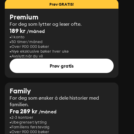
Prøv GRATIS!
Premium
For deg som lytter og leser ofte.
189 kr
/måned
1 konto
50 timer/måned
Over 900 000 bøker
Nye eksklusive bøker hver uke
Avslutt når du vil
Prøv gratis
Family
For deg som ønsker å dele historier med
familien.
Fra 289 kr
/måned
2-3 kontoer
Ubegrenset lytting
Familiens førstevalg
Over 900 000 bøker