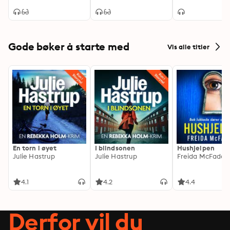
Gode bøker å starte med
Vis alle titler
En torn i øyet
I blindsonen
Hushjelpen
Julie Hastrup
Julie Hastrup
Freida McFadde
4.1
4.2
4.4
Derfor vil du