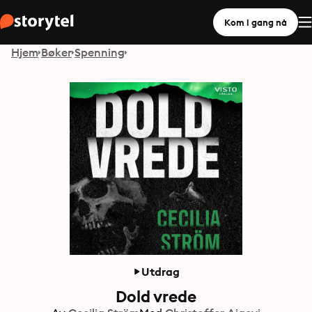
Kom i gang nå
Hjem
Bøker
Spenning
Utdrag
Dold vrede