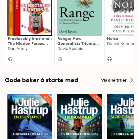
Predictably Irrational:
Range: How
Noise
The Hidden Forces
Generalists Triumph
that Shape Our
Dan Ariely
in a Specialized World
David Epstein
Decisions
Gode bøker å starte med
Vis alle titler