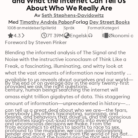
and What the Internet Can Tell Us
About Who We Really Are
Av
Seth Stephens-Davidowitz
Med
Timothy Andrés Pabon
Forlag
Dey Street Books
1008 anmeldelser
Spilletid
Språk
Format
Kategori
4.3
7T 39M
Engelsk
Økonomi og 
Foreword by Steven Pinker
Blending the informed analysis of The Signal and the 
Noise with the instructive iconoclasm of Think Like a 
Freak, a fascinating, illuminating, and witty look at 
what the vast amounts of information now instantly 
available to us reveals about ourselves and our world—
By the end of on average day in the early twenty-first 
provided we ask the right questions.
century, human beings searching the internet will 
amass eight trillion gigabytes of data. This staggering 
amount of information—unprecedented in history—
can tell us a great deal about who we are—the fears, 
Everybody Lies offers fascinating, surprising, and 
desires, and behaviors that drive us, and the conscious 
sometimes laugh-out-loud insights into everything 
and unconscious decisions we make. From the 
from economics to ethics to sports to race to sex, 
profound to the mundane, we can gain astonishing 
gender and more, all drawn from the world of big data. 
knowledge about the human psyche that less than 