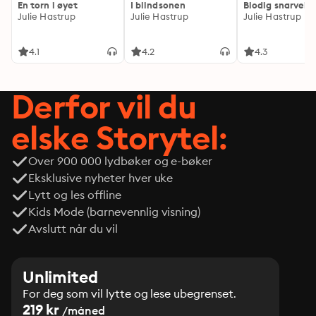
En torn i øyet
I blindsonen
Blodig snarvei
Julie Hastrup
Julie Hastrup
Julie Hastrup
4.1
4.2
4.3
Derfor vil du
elske Storytel:
Over 900 000 lydbøker og e-bøker
Eksklusive nyheter hver uke
Lytt og les offline
Kids Mode (barnevennlig visning)
Avslutt når du vil
Unlimited
For deg som vil lytte og lese ubegrenset.
219 kr
/måned