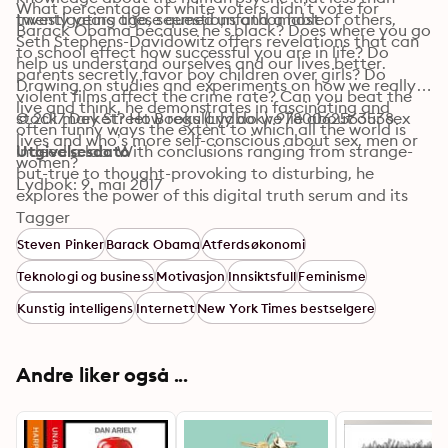
What percentage of white voters didn’t vote for 
Investigating these questions and a host of others, 
twenty years ago, seemed unfathomable. 
Barack Obama because he’s black? Does where you go 
Seth Stephens-Davidowitz offers revelations that can 
to school effect how successful you are in life? Do 
help us understand ourselves and our lives better. 
parents secretly favor boy children over girls? Do 
Drawing on studies and experiments on how we really 
violent films affect the crime rate? Can you beat the 
live and think, he demonstrates in fascinating and 
stock market? How regularly do we lie about our sex 
© 2017 Dey Street Books (Lydbok): 9780062563538
often funny ways the extent to which all the world is 
lives and who’s more self-conscious about sex, men or 
indeed a lab. With conclusions ranging from strange-
Utgivelsesdato
women? 
but-true to thought-provoking to disturbing, he 
Lydbok: 9. mai 2017
explores the power of this digital truth serum and its 
deeper potential—revealing biases deeply embedded 
Tagger
within us, information we can use to change our 
Steven Pinker
Barack Obama
Atferdsøkonomi
culture, and the questions we’re afraid to ask that 
Teknologi og business
Motivasjon
Innsiktsfull
Feminisme
might be essential to our health—both emotional and 
physical. All of us are touched by big data everyday, 
Kunstig intelligens
Internett
New York Times bestselgere
and its influence is multiplying. Everybody Lies 
challenges us to think differently about how we see it 
and the world.
Andre liker også ...