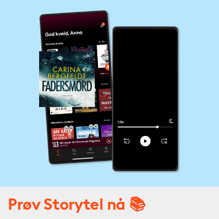
Prøv Storytel nå 📚