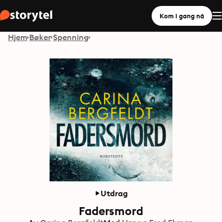
Kom i gang nå
Hjem
Bøker
Spenning
Utdrag
Fadersmord