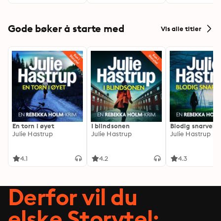
Gode bøker å starte med
Vis alle titler
En torn i øyet
I blindsonen
Blodig snarvei
Julie Hastrup
Julie Hastrup
Julie Hastrup
4.1
4.2
4.3
Derfor vil du
elske Storytel: