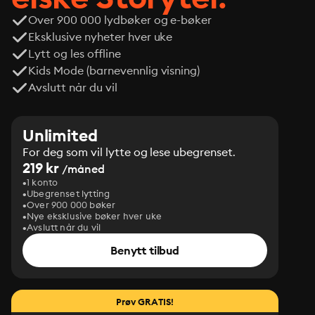
Over 900 000 lydbøker og e-bøker
Eksklusive nyheter hver uke
Lytt og les offline
Kids Mode (barnevennlig visning)
Avslutt når du vil
Unlimited
For deg som vil lytte og lese ubegrenset.
219 kr
/måned
1 konto
Ubegrenset lytting
Over 900 000 bøker
Nye eksklusive bøker hver uke
Avslutt når du vil
Benytt tilbud
Prøv GRATIS!