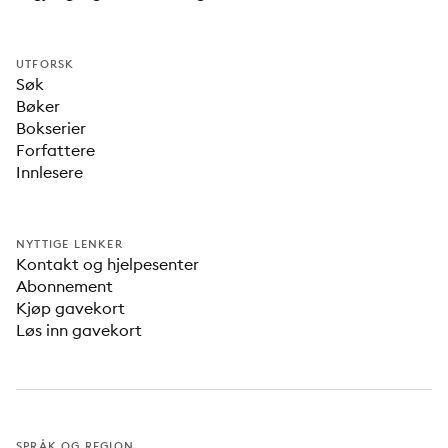
UTFORSK
Søk
Bøker
Bokserier
Forfattere
Innlesere
NYTTIGE LENKER
Kontakt og hjelpesenter
Abonnement
Kjøp gavekort
Løs inn gavekort
SPRÅK OG REGION