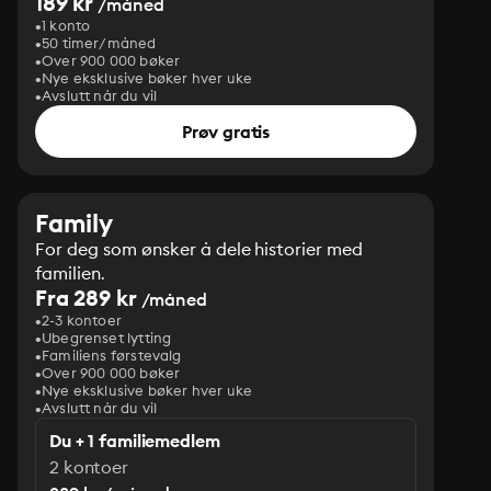
189 kr
/måned
1 konto
50 timer/måned
Over 900 000 bøker
Nye eksklusive bøker hver uke
Avslutt når du vil
Prøv gratis
Family
For deg som ønsker å dele historier med
familien.
Fra 289 kr
/måned
2-3 kontoer
Ubegrenset lytting
Familiens førstevalg
Over 900 000 bøker
Nye eksklusive bøker hver uke
Avslutt når du vil
Du + 1 familiemedlem
2 kontoer