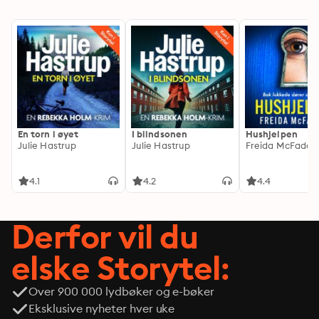
En torn i øyet
I blindsonen
Hushjelpen
Julie Hastrup
Julie Hastrup
Freida McFadde
4.1
4.2
4.4
Derfor vil du
elske Storytel:
Over 900 000 lydbøker og e-bøker
Eksklusive nyheter hver uke