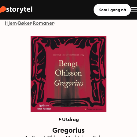
Kom i gang nå
Hjem
Bøker
Romaner
Utdrag
Gregorius