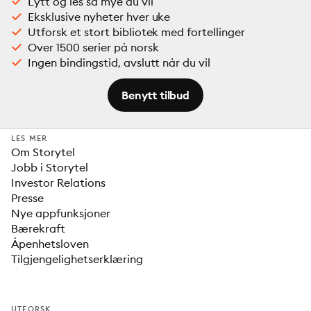
Lytt og les så mye du vil
Eksklusive nyheter hver uke
Utforsk et stort bibliotek med fortellinger
Over 1500 serier på norsk
Ingen bindingstid, avslutt når du vil
Benytt tilbud
LES MER
Om Storytel
Jobb i Storytel
Investor Relations
Presse
Nye appfunksjoner
Bærekraft
Åpenhetsloven
Tilgjengelighetserklæring
UTFORSK