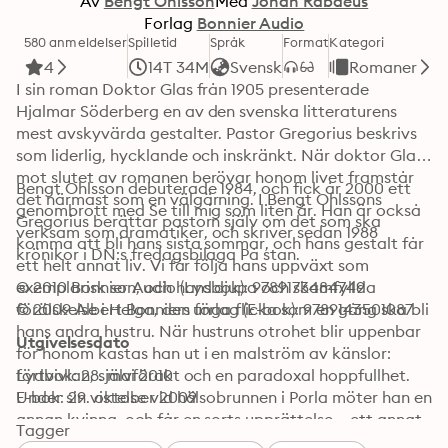
Av
Bengt Ohlsson
Med
Johan Rabaeus
Forlag
Bonnier Audio
580 anmeldelser
Spilletid
Språk
Format
Kategori
4
14T 34M
Svensk
Romaner
I sin roman Doktor Glas från 1905 presenterade 
Hjalmar Söderberg en av den svenska litteraturens 
mest avskyvärda gestalter. Pastor Gregorius beskrivs 
som liderlig, hycklande och inskränkt. När doktor Glas 
mot slutet av romanen berövar honom livet framstår 
Bengt Ohlsson debuterade 1984, och fick år 2000 ett 
det närmast som en välgärning. I Bengt Ohlssons 
genombrott med Se till mig som liten är. Han är också 
Gregorius berättar pastorn själv om det som ska 
verksam som dramatiker, och skriver sedan 1988 
komma att bli hans sista sommar, och hans gestalt får 
krönikor i DN:s fredagsbilaga På stan.
ett helt annat liv. Vi får följa hans uppväxt som 
exemplarisk son, och hans djupa och skamfyllda 
© 2010 Bonnier Audio (Lydbok): 9789173484749
förälskelse i Helga, den unga flicka som en gång ska bli 
© 2009 Albert Bonniers förlag (E-bok): 9789143501087
hans andra hustru. När hustruns otrohet blir uppenbar 
Utgivelsesdato
för honom kastas han ut i en malström av känslor: 
förtvivlan, självförakt och en paradoxal hoppfullhet. 
Lydbok: 28. mai 2010
Under sin vistelse vid hälsobrunnen i Porla möter han en 
E-bok: 29. oktober 2009
annan kvinna, och får en sorts upprättelse – ett annat 
Tagger
liv ter sig ändå möjligt. I Bengt Ohlssons breda 