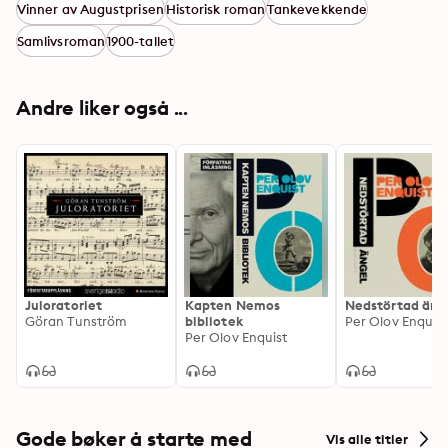
Vinner av Augustprisen
Historisk roman
Tankevekkende
gestaltning framstår pastor Gregorius som en rädd och 
djupt osäker man. Någon som i sitt yrke dagligen 
Samlivsroman
1900-tallet
möter människor som törstar efter kärlek, samtidigt 
som de ryggar för den. Till slut tvingas han inse att 
detta också gäller honom själv.
Andre liker også ...
Juloratoriet
Kapten Nemos
Nedstörtad äng
Göran Tunström
bibliotek
Per Olov Enquist
Per Olov Enquist
Gode bøker å starte med
Vis alle titler