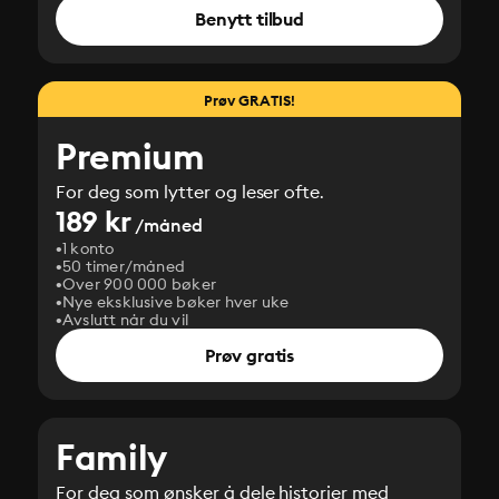
Benytt tilbud
Prøv GRATIS!
Premium
For deg som lytter og leser ofte.
189 kr
/måned
1 konto
50 timer/måned
Over 900 000 bøker
Nye eksklusive bøker hver uke
Avslutt når du vil
Prøv gratis
Family
For deg som ønsker å dele historier med