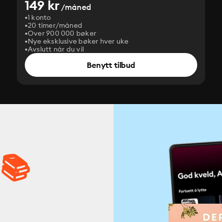
149 kr
/måned
1 konto
20 timer/måned
Over 900 000 bøker
Nye eksklusive bøker hver uke
Avslutt når du vil
Benytt tilbud
 📚