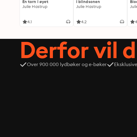
En torn i øyet
I blindsonen
Blo
Julie Hastrup
Julie Hastrup
Jul
4.1
4.2
4
Derfor vil 
Over 900 000 lydbøker og e-bøker
Eksklusiv