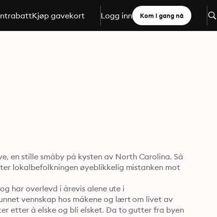
ntrabatt
Kjøp gavekort
Logg inn
Kom i gang nå
 en stille småby på kysten av North Carolina. Så 
ter lokalbefolkningen øyeblikkelig mistanken mot 
og har overlevd i årevis alene ute i 
 funnet vennskap hos måkene og lært om livet av 
etter å elske og bli elsket. Da to gutter fra byen 