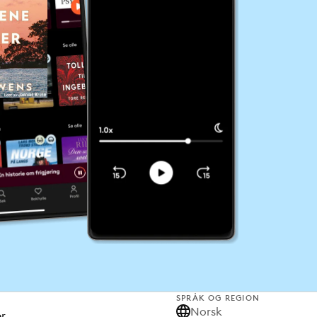
SPRÅK OG REGION
Norsk
er