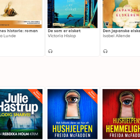
nes historie: roman
De som er elsket
Den japanske elsk
a Lunde
Victoria Hislop
Isabel Allende