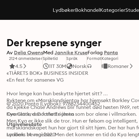
Lydbøker
Bokhandel
Kategorier
Stude
Der krepsene synger
Av
Delia Owens
Med
Jannike Kruse
Forlag
Panta
2124 anmeldelser
Spilletid
Språk
Format
Kategori
4.5
11T 30M
Norsk
Romaner
«TIÅRETS BOK» BUSINESS INSIDER 

«En fest for sansene» VG 

Hvor lenge kan hun beskytte hjertet sitt? 

Ryktene om «Marsklandsjenta» har hjemsøkt Barkley Cove,
© 2020 Panta (Lydbok): 9788234400452
da kjekke Chase Andrews blir funnet død høsten 1969, ret
Kya Clark, den forlatte jenta som bor alene i villmarken. 

Oversettere: Dorthe Erichsen
Men Kya er ikke slik de tror. Hun er følsom og intelligent, 
Utgivelsesdato
marsklandskapet hun har gjort til sitt hjem. Der har hun
sandens bevegelser. Men det kommer en tid da Kya lengter 
Lydbok: 14. mai 2020