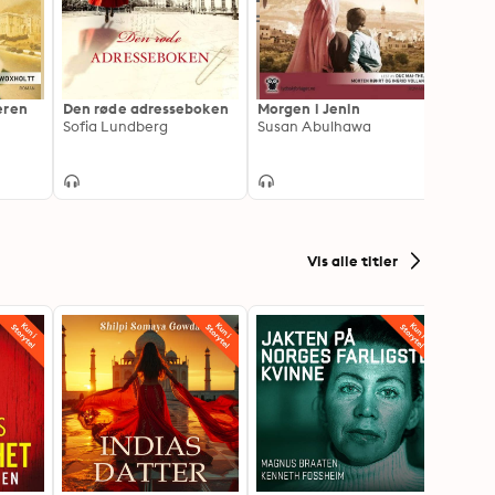
eren
Den røde adresseboken
Morgen i Jenin
Biene
Sofia Lundberg
Susan Abulhawa
Sue M
Vis alle titler