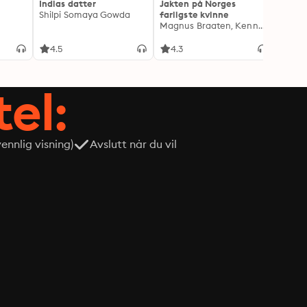
Indias datter
Jakten på Norges
Drape
Shilpi Somaya Gowda
farligste kvinne
Lindkv
Magnus Braaten, Kenneth Fossheim
Kjetil
4.5
4.3
4.1
tel:
nnlig visning)
Avslutt når du vil