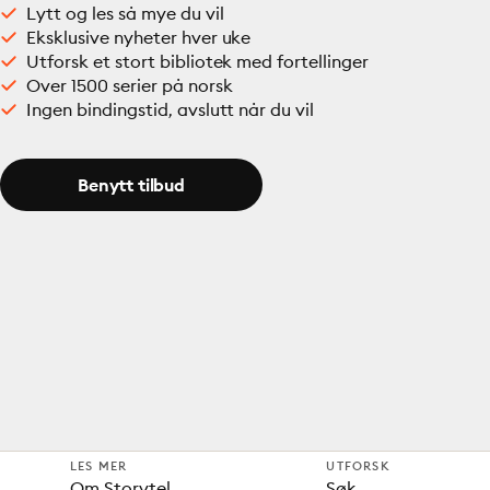
Lytt og les så mye du vil
Eksklusive nyheter hver uke
Utforsk et stort bibliotek med fortellinger
Over 1500 serier på norsk
Ingen bindingstid, avslutt når du vil
Benytt tilbud
LES MER
UTFORSK
Om Storytel
Søk