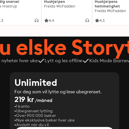
dig snarvei
Hushjelpen
Hushjelpens
ie Hastrup
Freida McFadden
hemmelighet
Freida McFadden
.3
4.4
4.3
du elske Story
e nyheter hver uke
Lytt og les offline
Kids Mode (barneve
Unlimited
For deg som vil lytte og lese ubegrenset.
219 kr
/måned
1 konto
Ubegrenset lytting
Over 900 000 bøker
Nye eksklusive bøker hver uke
Avslutt når du vil