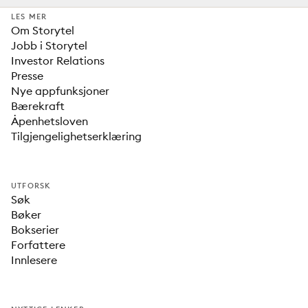
LES MER
Om Storytel
Jobb i Storytel
Investor Relations
Presse
Nye appfunksjoner
Bærekraft
Åpenhetsloven
Tilgjengelighetserklæring
UTFORSK
Søk
Bøker
Bokserier
Forfattere
Innlesere