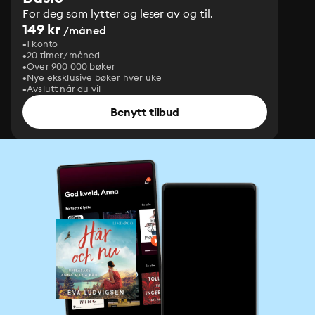
For deg som lytter og leser av og til.
149 kr
/måned
1 konto
20 timer/måned
Over 900 000 bøker
Nye eksklusive bøker hver uke
Avslutt når du vil
Benytt tilbud