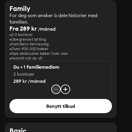
Family
For deg som ønsker å dele historier med
familien.
Fra 289 kr
/måned
2-3 kontoer
Ubegrenset lytting
Familiens førstevalg
Over 900 000 bøker
Nye eksklusive bøker hver uke
Avslutt når du vil
Du + 1 familiemedlem
2 kontoer
289 kr /måned
Benytt tilbud
Basic