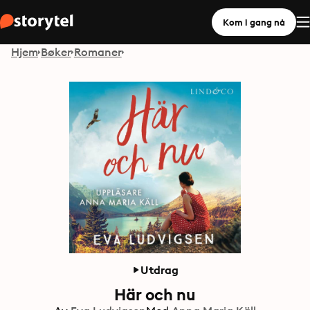
Kom i gang nå
Hjem
Bøker
Romaner
Utdrag
Här och nu