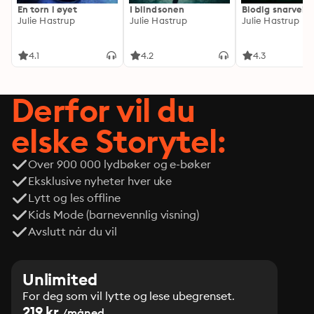
En torn i øyet
I blindsonen
Blodig snarvei
Julie Hastrup
Julie Hastrup
Julie Hastrup
4.1
4.2
4.3
Derfor vil du
elske Storytel:
Over 900 000 lydbøker og e-bøker
Eksklusive nyheter hver uke
Lytt og les offline
Kids Mode (barnevennlig visning)
Avslutt når du vil
Unlimited
For deg som vil lytte og lese ubegrenset.
219 kr
/måned