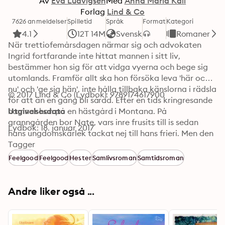
Av
Eva Ludvigsen
Med
Anna Maria Käll
Forlag
Lind & Co
7626 anmeldelser
Spilletid
Språk
Format
Kategori
4.1
12T 14M
Svensk
Romaner
När trettiofemårsdagen närmar sig och advokaten 
Ingrid fortfarande inte hittat mannen i sitt liv, 
bestämmer hon sig för att vidga vyerna och bege sig 
utomlands. Framför allt ska hon försöka leva 'här och 
nu' och 'ge sig hän', inte hålla tillbaka känslorna i rädsla 
© 2017 Lind & Co (Lydbok): 9789174617900
för att än en gång bli sårad. Efter en tids kringresande 
hamnar hon på en hästgård i Montana. På 
Utgivelsesdato
granngården bor Nate, vars inre frusits till is sedan 
Lydbok: 18. januar 2017
hans ungdomskärlek tackat nej till hans frieri. Men den 
sprudlande svenskan, som inte bara är en stjärna på 
Tagger
fotbollsplanen utan också mer än gärna gör honom 
Feelgood
Feelgood
Hester
Samlivsroman
Samtidsroman
sällskap på ridturerna, får honom snart att tina. Han 
har bara glömt hur man söker kontakt. Det som börjar 
som en trevande vänskap utvecklar sig till en riktig 
Andre liker også ...
kärlekssaga. I alla fall tills det förflutna kommer ikapp 
och missförstånden läggs på hög. Först när livet ställs 
på sin spets strider de för sin kärlek mot alla odds.