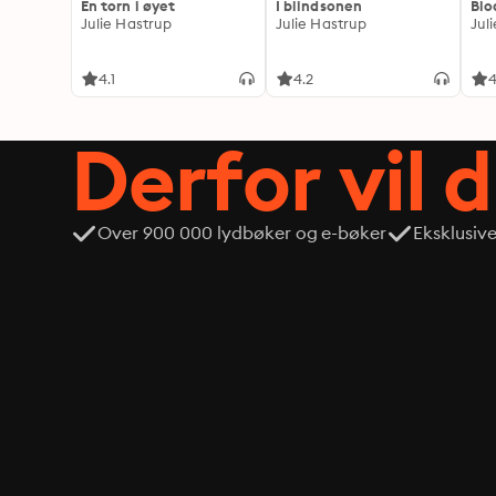
En torn i øyet
I blindsonen
Blo
Julie Hastrup
Julie Hastrup
Jul
4.1
4.2
4
Derfor vil 
Over 900 000 lydbøker og e-bøker
Eksklusiv