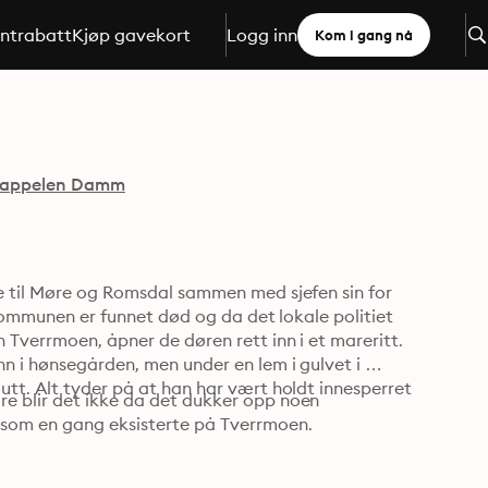
ntrabatt
Kjøp gavekort
Logg inn
Kom i gang nå
appelen Damm
e til Møre og Romsdal sammen med sjefen sin for 
 kommunen er funnet død og da det lokale politiet 
Tverrmoen, åpner de døren rett inn i et mareritt. 
n i hønsegården, men under en lem i gulvet i 
tt. Alt tyder på at han har vært holdt innesperret 
e blir det ikke da det dukker opp noen 
 som en gang eksisterte på Tverrmoen.