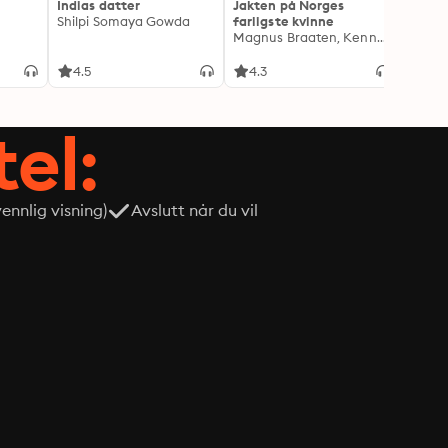
Indias datter
Jakten på Norges
Drape
Shilpi Somaya Gowda
farligste kvinne
Lindkv
Magnus Braaten, Kenneth Fossheim
Kjetil
4.5
4.3
4.1
tel:
nnlig visning)
Avslutt når du vil