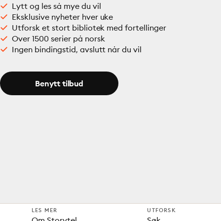
Lytt og les så mye du vil
Eksklusive nyheter hver uke
Utforsk et stort bibliotek med fortellinger
Over 1500 serier på norsk
Ingen bindingstid, avslutt når du vil
Benytt tilbud
LES MER
UTFORSK
Om Storytel
Søk