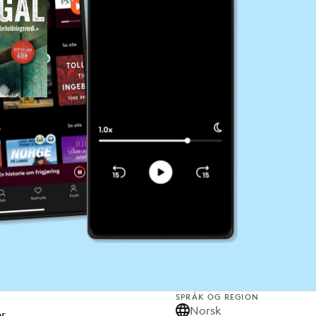
SPRÅK OG REGION
Norsk
er