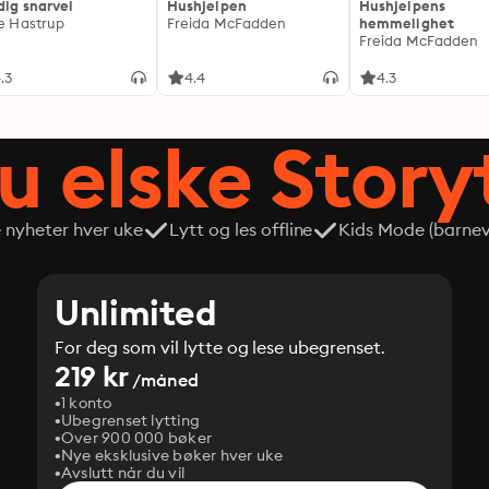
dig snarvei
Hushjelpen
Hushjelpens
ie Hastrup
Freida McFadden
hemmelighet
Freida McFadden
.3
4.4
4.3
du elske Story
e nyheter hver uke
Lytt og les offline
Kids Mode (barneve
Unlimited
For deg som vil lytte og lese ubegrenset.
219 kr
/måned
1 konto
Ubegrenset lytting
Over 900 000 bøker
Nye eksklusive bøker hver uke
Avslutt når du vil