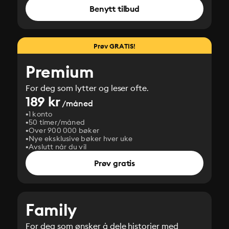
Benytt tilbud
Prøv GRATIS!
Premium
For deg som lytter og leser ofte.
189 kr
/måned
1 konto
50 timer/måned
Over 900 000 bøker
Nye eksklusive bøker hver uke
Avslutt når du vil
Prøv gratis
Family
For deg som ønsker å dele historier med