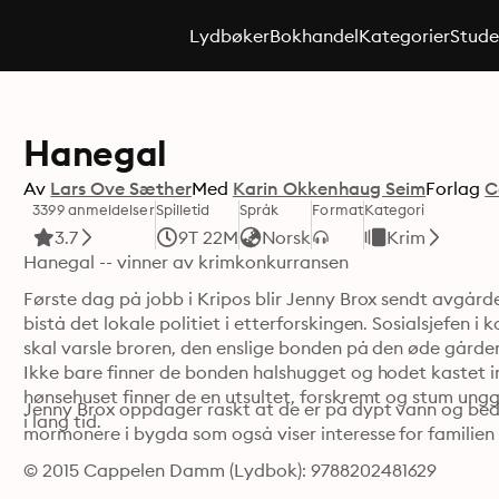
Lydbøker
Bokhandel
Kategorier
Stude
Hanegal
Av
Lars Ove Sæther
Med
Karin Okkenhaug Seim
Forlag
C
3399 anmeldelser
Spilletid
Språk
Format
Kategori
3.7
9T 22M
Norsk
Krim
Hanegal -- vinner av krimkonkurransen
Første dag på jobb i Kripos blir Jenny Brox sendt avgård
bistå det lokale politiet i etterforskingen. Sosialsjefen i
skal varsle broren, den enslige bonden på den øde gården 
Ikke bare finner de bonden halshugget og hodet kastet in
hønsehuset finner de en utsultet, forskremt og stum unggu
Jenny Brox oppdager raskt at de er på dypt vann og bedr
i lang tid.
mormonere i bygda som også viser interesse for familien
© 2015 Cappelen Damm (Lydbok): 9788202481629