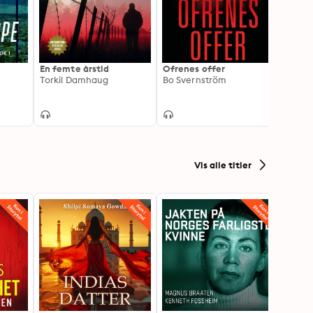
En femte årstid
Ofrenes offer
Glass
Torkil Damhaug
Bo Svernström
Torki
Vis alle titler