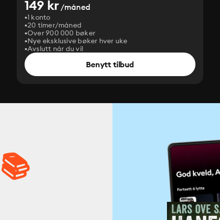
149 kr
/måned
1 konto
20 timer/måned
Over 900 000 bøker
Nye eksklusive bøker hver uke
Avslutt når du vil
Benytt tilbud
 📚