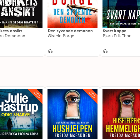
kets ansikt
Den syvende demonen
Svart kappe
ran Dammann
Øistein Borge
Bjørn Erik Thon