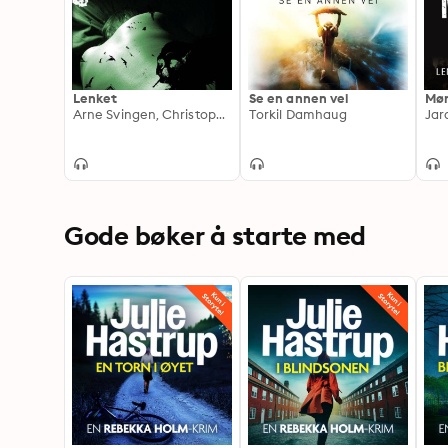
Lenket
Se en annen vei
Mør
Arne Svingen, Christopher Grøndahl
Torkil Damhaug
Ja
Gode bøker å starte med