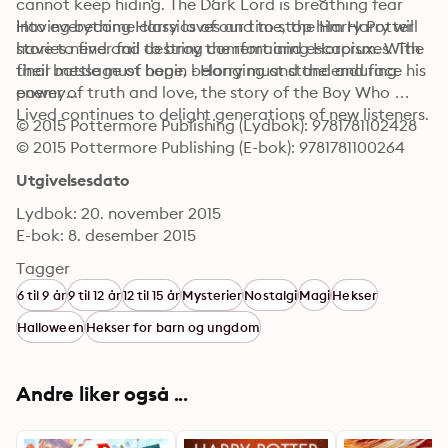
cannot keep hiding. The Dark Lord is breathing fear 
into everything Harry loves and to stop him Harry will 
Having become classics of our time, the Harry Potter 
have to find and destroy the remaining Horcruxes. The 
stories never fail to bring comfort and escapism. With 
final battle must begin - Harry must stand and face his 
their message of hope, belonging and the enduring 
enemy...
power of truth and love, the story of the Boy Who 
Lived continues to delight generations of new listeners.
© 2015 Pottermore Publishing (Lydbok): 9781781102428
© 2015 Pottermore Publishing (E-bok): 9781781100264
Utgivelsesdato
Lydbok: 20. november 2015
E-bok: 8. desember 2015
Tagger
6 til 9 år
9 til 12 år
12 til 15 år
Mysterier
Nostalgi
Magi
Hekser
Halloween
Hekser for barn og ungdom
Andre liker også ...