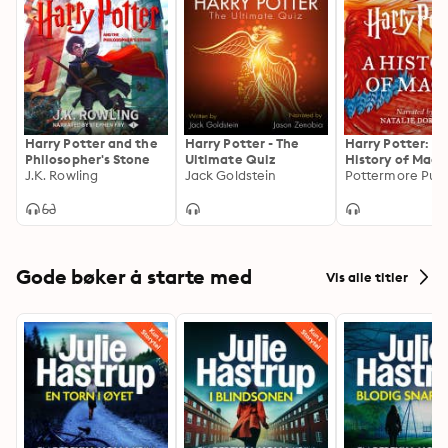
Harry Potter and the
Harry Potter - The
Harry Potter: A
Philosopher's Stone
Ultimate Quiz
History of Magi
J.K. Rowling
Jack Goldstein
Audio Documen
Gode bøker å starte med
Vis alle titler