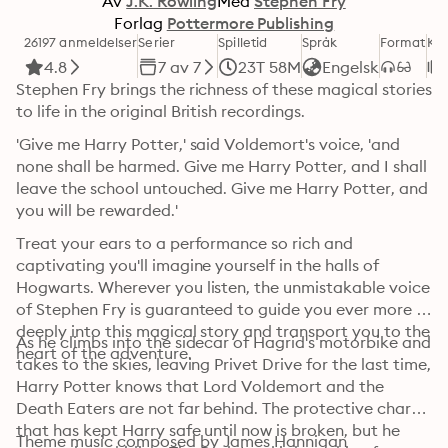
Av
J.K. Rowling
Med
Stephen Fry
Forlag
Pottermore Publishing
26197 anmeldelser
Serier
Spilletid
Språk
Format
Kat
4.8
7 av 7
23T 58M
Engelsk
Stephen Fry brings the richness of these magical stories 
to life in the original British recordings.
'Give me Harry Potter,' said Voldemort's voice, 'and 
none shall be harmed. Give me Harry Potter, and I shall 
leave the school untouched. Give me Harry Potter, and 
you will be rewarded.'
Treat your ears to a performance so rich and 
captivating you'll imagine yourself in the halls of 
Hogwarts. Wherever you listen, the unmistakable voice 
of Stephen Fry is guaranteed to guide you ever more 
deeply into this magical story and transport you to the 
As he climbs into the sidecar of Hagrid's motorbike and 
heart of the adventure.
takes to the skies, leaving Privet Drive for the last time, 
Harry Potter knows that Lord Voldemort and the 
Death Eaters are not far behind. The protective charm 
that has kept Harry safe until now is broken, but he 
Theme music composed by James Hannigan