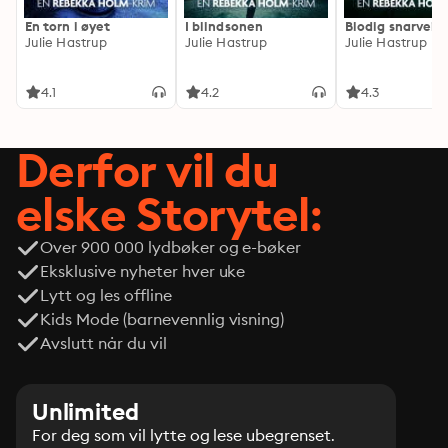
En torn i øyet
I blindsonen
Blodig snarvei
Julie Hastrup
Julie Hastrup
Julie Hastrup
4.1
4.2
4.3
Derfor vil du
elske Storytel:
Over 900 000 lydbøker og e-bøker
Eksklusive nyheter hver uke
Lytt og les offline
Kids Mode (barnevennlig visning)
Avslutt når du vil
Unlimited
For deg som vil lytte og lese ubegrenset.