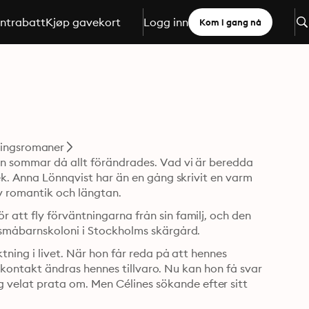
ntrabatt
Kjøp gavekort
Logg inn
Kom i gang nå
ingsromaner
n sommar då allt förändrades. Vad vi är beredda 
ek. Anna Lönnqvist har än en gång skrivit en varm 
v romantik och längtan.
att fly förväntningarna från sin familj, och den 
 småbarnskoloni i Stockholms skärgård.
ning i livet. När hon får reda på att hennes 
ha kontakt ändras hennes tillvaro. Nu kan hon få svar 
elat prata om. Men Célines sökande efter sitt 