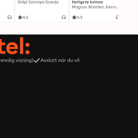
Shilpi Somaya Gowda
farligste kvinne
Lindkv
Magnus Braaten, Kenneth Fossheim
Kjetil
4.5
4.3
4.1
tel:
nnlig visning)
Avslutt når du vil