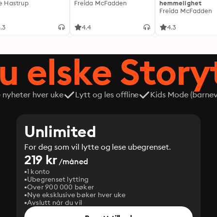
ie Hastrup
Freida McFadden
hemmelighet
Freida McFadden
.3
4.4
4.3
du elske Story
e nyheter hver uke
Lytt og les offline
Kids Mode (barneve
Unlimited
For deg som vil lytte og lese ubegrenset.
219 kr
/måned
1 konto
Ubegrenset lytting
Over 900 000 bøker
Nye eksklusive bøker hver uke
Avslutt når du vil