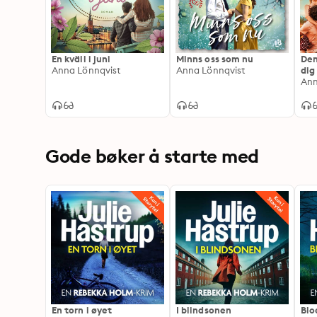
En kväll i juni
Minns oss som nu
Den
Anna Lönnqvist
Anna Lönnqvist
dig
Ann
Gode bøker å starte med
En torn i øyet
I blindsonen
Blo