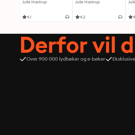
Julie Hastrup
Julie Hastrup
Jul
4.1
4.2
4
Derfor vil 
Over 900 000 lydbøker og e-bøker
Eksklusiv