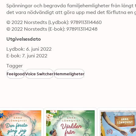
Spänningar och begravda familjehemligheter från långt ti
det vara nödvändigt att göra upp med det förflutna en gån
© 2022 Norstedts (Lydbok): 9789113114460
© 2022 Norstedts (E-bok): 9789113114248
Utgivelsesdato
Lydbok: 6. juni 2022
E-bok: 7. juni 2022
Tagger
Feelgood
Voice Switcher
Hemmeligheter