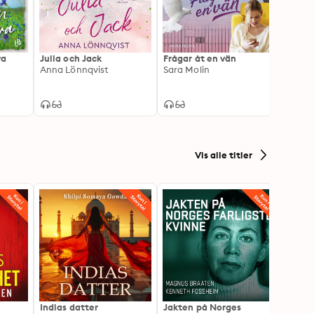
va
Julia och Jack
Frågar åt en vän
Tjugo 
Anna Lönnqvist
Sara Molin
Anna 
Vis alle titler
Indias datter
Jakten på Norges
Drape