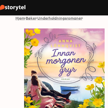
Hjem
Bøker
Underholdningsromaner