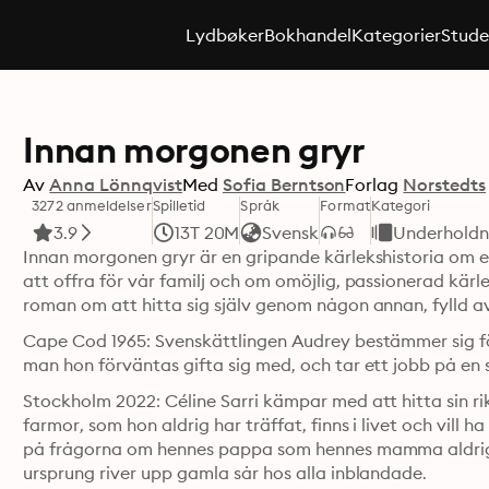
Lydbøker
Bokhandel
Kategorier
Stude
Innan morgonen gryr
Av
Anna Lönnqvist
Med
Sofia Berntson
Forlag
Norstedts
3272 anmeldelser
Spilletid
Språk
Format
Kategori
3.9
13T 20M
Svensk
Underholdn
Innan morgonen gryr är en gripande kärlekshistoria om e
att offra för vår familj och om omöjlig, passionerad kärl
roman om att hitta sig själv genom någon annan, fylld a
Cape Cod 1965: Svenskättlingen Audrey bestämmer sig för 
man hon förväntas gifta sig med, och tar ett jobb på en
Stockholm 2022: Céline Sarri kämpar med att hitta sin rikt
farmor, som hon aldrig har träffat, finns i livet och vill 
på frågorna om hennes pappa som hennes mamma aldrig v
ursprung river upp gamla sår hos alla inblandade.