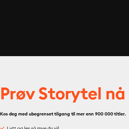
Prøv Storytel nå
Kos deg med ubegrenset tilgang til mer enn 900 000 titler.
Lytt og les så mye du vil