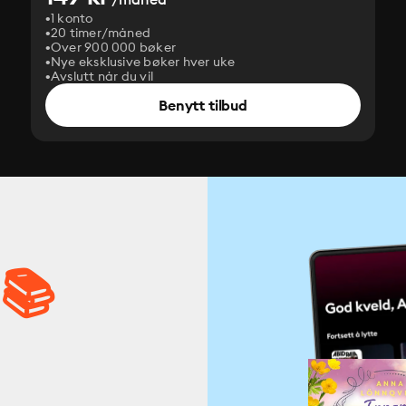
1 konto
20 timer/måned
Over 900 000 bøker
Nye eksklusive bøker hver uke
Avslutt når du vil
Benytt tilbud
 📚