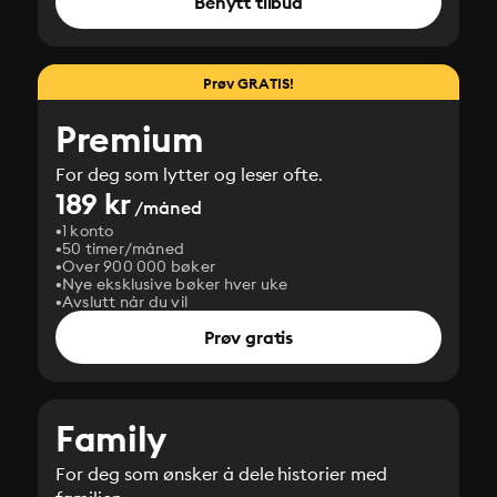
Benytt tilbud
Prøv GRATIS!
Premium
For deg som lytter og leser ofte.
189 kr
/måned
1 konto
50 timer/måned
Over 900 000 bøker
Nye eksklusive bøker hver uke
Avslutt når du vil
Prøv gratis
Family
For deg som ønsker å dele historier med