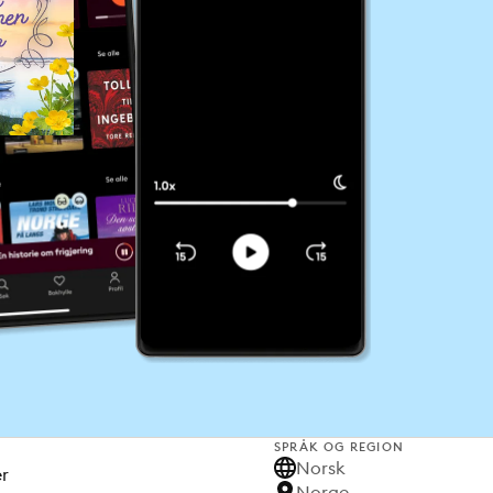
SPRÅK OG REGION
Norsk
er
Norge