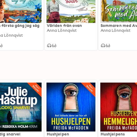
 första gång jag såg
Världen från ovan
Sommaren med A
Anna Lönnqvist
Anna Lönnqvist
a Lönnqvist
dig snarvei
Hushjelpen
Hushjelpens