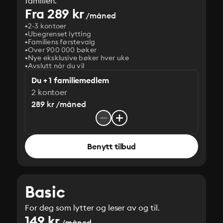
familien.
Fra 289 kr
/måned
2-3 kontoer
Ubegrenset lytting
Familiens førstevalg
Over 900 000 bøker
Nye eksklusive bøker hver uke
Avslutt når du vil
Du + 1 familiemedlem
2 kontoer
289 kr /måned
Benytt tilbud
Basic
For deg som lytter og leser av og til.
149 kr
/måned