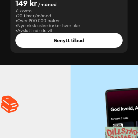
149 kr
/måned
1 konto
20 timer/måned
Over 900 000 bøker
Nye eksklusive bøker hver uke
Avslutt når du vil
Benytt tilbud
 📚