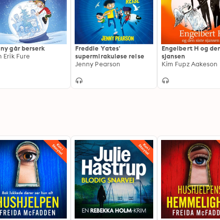
ny går berserk
Freddie Yates'
Engelbert H og den
 Erik Fure
supermirakuløse reise
sjansen
Jenny Pearson
Kim Fupz Aakeson