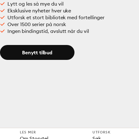
Lytt og les så mye du vil
Eksklusive nyheter hver uke
Utforsk et stort bibliotek med fortellinger
Over 1500 serier på norsk
Ingen bindingstid, avslutt når du vil
Benytt tilbud
LES MER
UTFORSK
Om Storytel
Søk