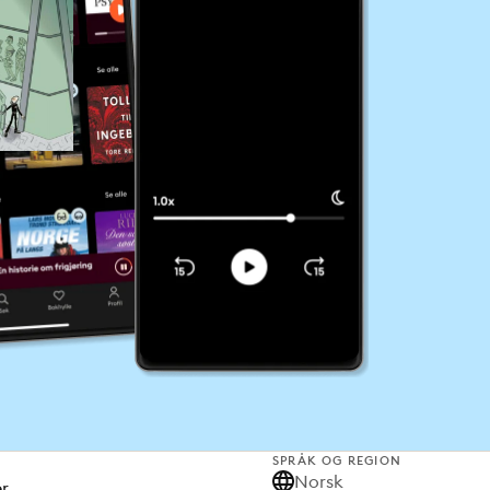
SPRÅK OG REGION
Norsk
er