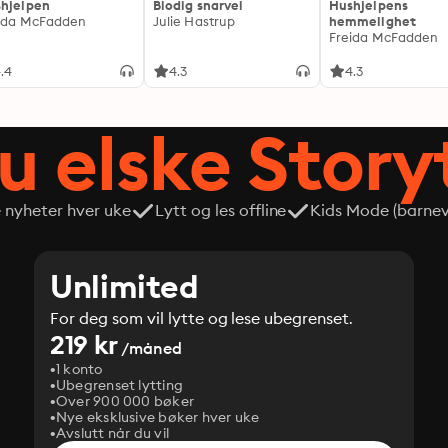
hjelpen
Blodig snarvei
Hushjelpens
ida McFadden
Julie Hastrup
hemmelighet
Freida McFadden
.4
4.3
4.3
du elske Story
e nyheter hver uke
Lytt og les offline
Kids Mode (barneve
Unlimited
For deg som vil lytte og lese ubegrenset.
219 kr
/måned
1 konto
Ubegrenset lytting
Over 900 000 bøker
Nye eksklusive bøker hver uke
Avslutt når du vil