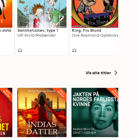
 siste
Sannhetsstøv, type 1
Ring, Fru Blund
Den li
Ulf-Arvid Mejlænder
Ove Raymond Gyldenås
butikk
Magda
Vis alle titler