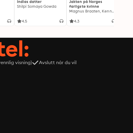
Indias datter
Jakten på Norges
Jeg o
Shilpi Somaya Gowda
farligste kvinne
- Blan
Magnus Braaten, Kenneth Fossheim
Oddva
4.5
4.3
4.6
tel:
nnlig visning)
Avslutt når du vil