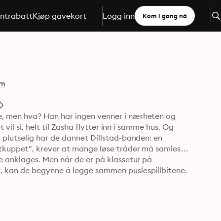
ntrabatt
Kjøp gavekort
Logg inn
Kom i gang nå
mm
, men hva? Han har ingen venner i nærheten og 
vil si, helt til Zasha flytter inn i samme hus. Og 
plutselig har de dannet Dillstad-banden: en 
tkuppet", krever at mange løse tråder må samles. 
 anklages. Men når de er på klassetur på 
 kan de begynne å legge sammen puslespillbitene. 