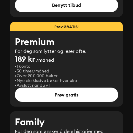
Benytt tilbud
Prøv GRATIS!
Premium
For deg som lytter og leser ofte.
189 kr
/måned
1 konto
50 timer/måned
Over 900 000 bøker
Nye eksklusive bøker hver uke
Avslutt når du vil
Prøv gratis
Family
For deg som ønsker å dele historier med