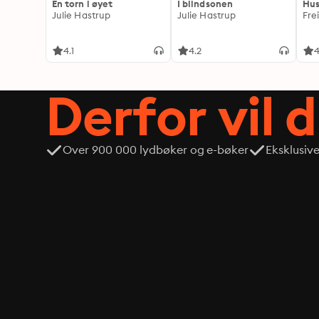
En torn i øyet
I blindsonen
Hus
Julie Hastrup
Julie Hastrup
Fre
4.1
4.2
4
Derfor vil 
Over 900 000 lydbøker og e-bøker
Eksklusiv