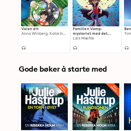
Veien dit
Familien Vamp:
Ben
Anna Winberg, Katarina Ekstedt
mysteriet med det
Tom
langhalsede
Lars Mæhle
vampyrofferet
Gode bøker å starte med