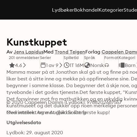
Lydbøker
Bokhandel
Kategorier
Stude
Kunstkuppet
Av
Jens Lapidus
Med
Trond Teigen
Forlag
Cappelen Da
201 anmeldelser
Serier
Spilletid
Språk
Format
Kategori
4.6
1 av 9
1T 16M
Norsk
Barn
Mamma maser på at Jonathan skal gå ut og finne på noe
liker best å sitte inne og mekke på oppfinnelsene sine. Det 
begynner i samme klasse. Da begynner det å skje noe, og 
tyvebande i det godes tjeneste.Det første kuppet, "Kuns
Det forsvinner mat fra matbutikken og en uskyldig kvinne
© 2020 Cappelen Damm (Lydbok): 9788202687557
kunstmuseet og det dukker opp noen merkelige personer,
Med intellekt og mot gjør de sitt første kupp!
Oversettere: Anne Audhild Solberg
Utgivelsesdato
Lydbok: 29. august 2020