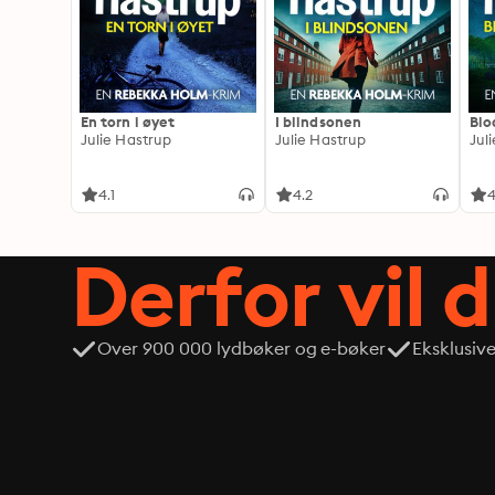
En torn i øyet
I blindsonen
Blo
Julie Hastrup
Julie Hastrup
Jul
4.1
4.2
4
Derfor vil 
Over 900 000 lydbøker og e-bøker
Eksklusiv