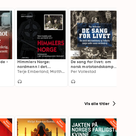
de -
Himmlers Norge:
De sang for livet: om
Vi må 
nordmenn i det
norsk motstandskamp
Ingar 
storgermanske prosjekt
Terje Emberland, Matthew Kott
og forbudte sanger
Per Vollestad
under annen
verdenskrig
Vis alle titler