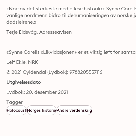
«Noe av det sterkeste med å lese historiker Synne Corells
vanlige nordmenn bidro til dehumaniseringen av norske jøde
dødsleirene.»
Terje Eidsvåg, Adresseavisen
«Synne Corells «Likvidasjonen» er et viktig løft for samt
Leif Ekle, NRK
© 2021 Gyldendal (Lydbok): 9788205557116
Utgivelsesdato
Lydbok: 20. desember 2021
Tagger
Holocaust
Norges historie
Andre verdenskrig