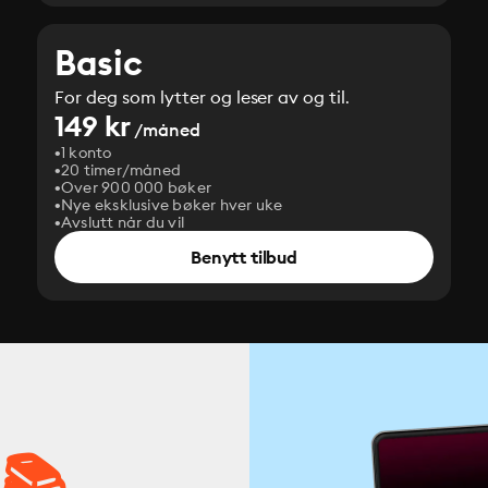
Basic
For deg som lytter og leser av og til.
149 kr
/måned
1 konto
20 timer/måned
Over 900 000 bøker
Nye eksklusive bøker hver uke
Avslutt når du vil
Benytt tilbud
 📚