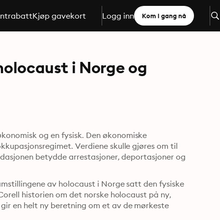
ntrabatt
Kjøp gavekort
Logg inn
Kom i gang nå
holocaust i Norge og
 økonomisk og en fysisk. Den økonomiske 
okkupasjonsregimet. Verdiene skulle gjøres om til 
kvidasjonen betydde arrestasjoner, deportasjoner og 
amstillingene av holocaust i Norge satt den fysiske 
 Corell historien om det norske holocaust på ny, 
gir en helt ny beretning om et av de mørkeste 