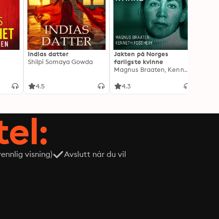
Indias datter
Jakten på Norges
Portr
Shilpi Somaya Gowda
farligste kvinne
Julie 
Magnus Braaten, Kenneth Fossheim
4.5
4.3
4.5
tel:
nnlig visning)
Avslutt når du vil