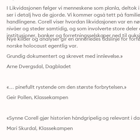
I Likvidasjonen følger vi menneskene som planla, deltok i
ser i detalj hva de gjorde. Vi kommer også tett på famili
handlingene. Corell viser hvordan likvidasjonen var en n
nivåer og steder samtidig, og som involverte store deler 
institusjoner, banker og forretningsselskaper ned til au
Nye kilder og analyser gir en annerledes tidslinje for for
norske holocaust egentlig var.
Grundig dokumentert og skrevet med innlevelse.»
Arne Dvergsdal, Dagbladet
«… pinefullt rystende om den største forbrytelsen.»
Geir Pollen, Klassekampen
«Synne Corell gjør historien håndgripelig og relevant i da
Mari Skurdal, Klassekampen