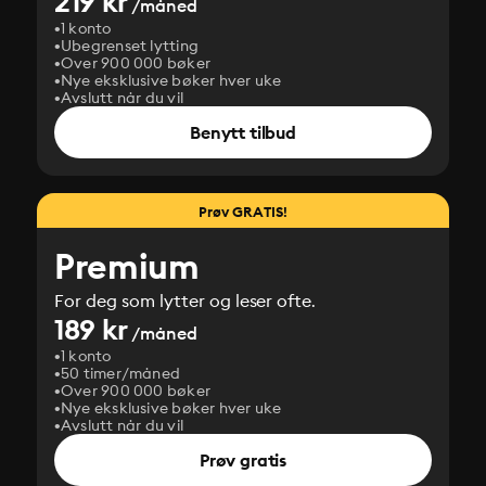
219 kr
/måned
1 konto
Ubegrenset lytting
Over 900 000 bøker
Nye eksklusive bøker hver uke
Avslutt når du vil
Benytt tilbud
Prøv GRATIS!
Premium
For deg som lytter og leser ofte.
189 kr
/måned
1 konto
50 timer/måned
Over 900 000 bøker
Nye eksklusive bøker hver uke
Avslutt når du vil
Prøv gratis