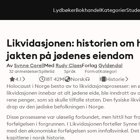
Lydbøker
Bokhandel
Kategorier
Stude
Likvidasjonen: historien om 
jakten på jødenes eiendom
Av
Synne Corell
Med
Rudy Claes
Forlag
Gyldendal
32 anmeldelser
Spilletid
Språk
Format
Kategori
4.1
18T 42M
Norsk
Historie
Holocaust i Norge besto av to likvidasjonsprosesser: en
likvidasjonen innebar at alt jødene eide, ble inndratt av 
rene penger, som så skulle tilfalle staten. Den fysiske li
drap av den jødiske befolkningen i Norge.
Disse prosessene var uløselig forbundet, men hittil har fr
forfølgelsen i forgrunnen. I Likvidasjonen forteller Synne
med den økonomiske forfølgelsen som innfallsvinkel. Det 
kapitlene i norsk historie.