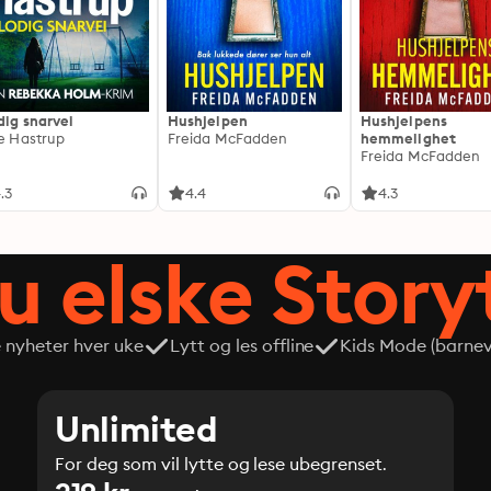
dig snarvei
Hushjelpen
Hushjelpens
ie Hastrup
Freida McFadden
hemmelighet
Freida McFadden
.3
4.4
4.3
du elske Story
e nyheter hver uke
Lytt og les offline
Kids Mode (barneve
Unlimited
For deg som vil lytte og lese ubegrenset.