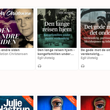
 andre siden
Den lange reisen hjem -
De gode mot de on
istian Christensen
kongefamilien under
verdenskrig,
annen verdenskrig
Egil Ulateig
partisankrig,
Egil Ulateig
likvidasjoner og
folkerett