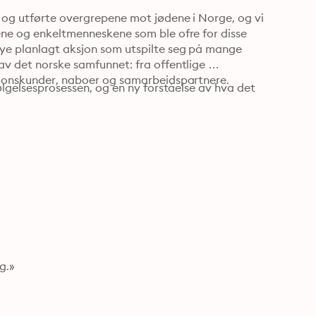
 og utførte overgrepene mot jødene i Norge, og vi 
ene og enkeltmenneskene som ble ofre for disse 
øye planlagt aksjon som utspilte seg på mange 
av det norske samfunnet: fra offentlige 
ksjonskunder, naboer og samarbeidspartnere.
følgelsesprosessen, og en ny forståelse av hva det 
g.»