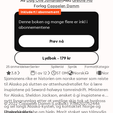
Av
Dag Ove Johansen
Med
Grethe Mo
Forlag
Cappelen Damm
Inkludert i abonnement
Denne boken og mange flere er inkl i
abonnementene
Prøv nå
Lydbok – 179 kr
25 anmeldelser
Serier
Spilletid
Språk
Format
Kategori
3.8
1 av 12
5T 0M
Norsk
Norsk
Sjamanens rike er historien om norske samer som reiste 
til Alaska på slutten av attenhundretallet for å lære 
inupiatene på Seward-halvøya tamreindrift. Ministeren 
for Alaska, Sheldon Jackson, ønsket å gi inupiatene et 
nytt livsgrunnlag etter at vestlige skip tok ut hvalross 
© 2022 Cappelen Damm (Lydbok): 9788202752446
og sel langs Alaska-kysten, og kontaktet Norge og 
Finnmark for å be om hjelp. Marit staket seg tålmodig 
Utgivelsesdato