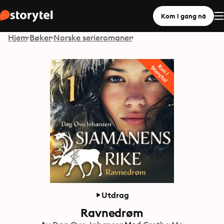
Kom i gang nå
Hjem
Bøker
Norske serieromaner
Utdrag
Ravnedrøm