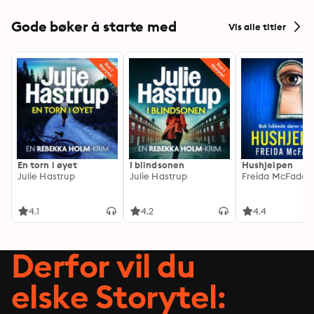
Gode bøker å starte med
Vis alle titler
En torn i øyet
I blindsonen
Hushjelpen
Julie Hastrup
Julie Hastrup
Freida McFadde
4.1
4.2
4.4
Derfor vil du
elske Storytel: