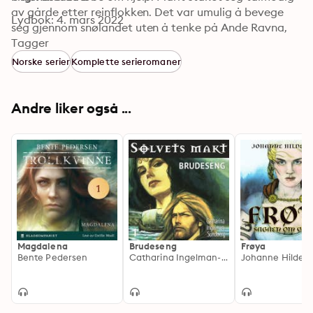
av gårde etter reinflokken. Det var umulig å bevege 
Lydbok: 4. mars 2022
seg gjennom snølandet uten å tenke på Ande Ravna, 
den lyshårete og spenstige unggutten med de blå 
Tagger
øynene og det varme smilet. Hun lengtet etter en ny 
Norske serier
Komplette serieromaner
natt i lavvoen slik at hun igjen kunne kjenne lukten av 
einerpusten hans.
Andre liker også ...
Magdalena
Brudeseng
Frøya
Bente Pedersen
Catharina Ingelman-Sundberg
Johanne Hildeb