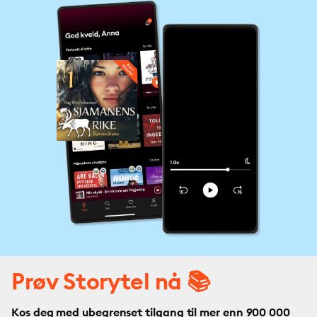
Prøv Storytel nå 📚
Kos deg med ubegrenset tilgang til mer enn 900 000