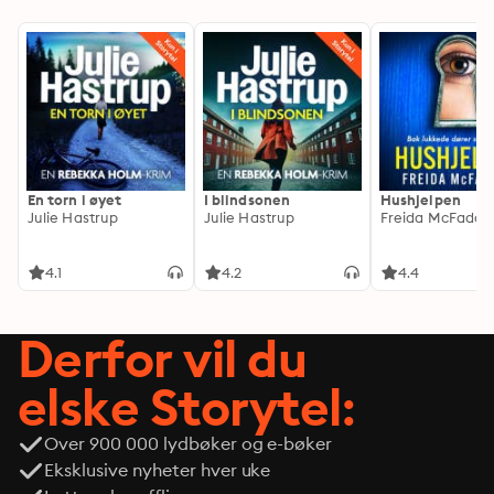
En torn i øyet
I blindsonen
Hushjelpen
Julie Hastrup
Julie Hastrup
Freida McFadde
4.1
4.2
4.4
Derfor vil du
elske Storytel:
Over 900 000 lydbøker og e-bøker
Eksklusive nyheter hver uke