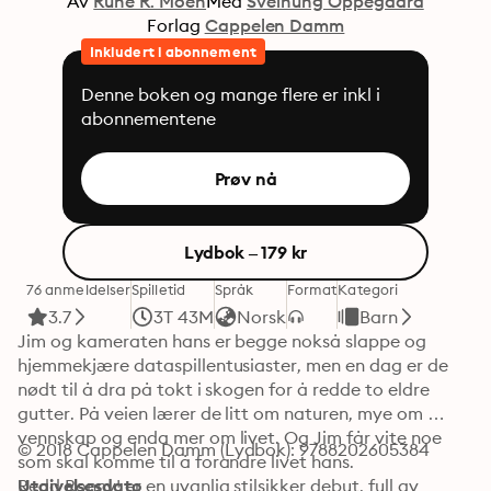
Av
Rune R. Moen
Med
Sveinung Oppegaard
Forlag
Cappelen Damm
Inkludert i abonnement
Denne boken og mange flere er inkl i
abonnementene
Prøv nå
Lydbok – 179 kr
76 anmeldelser
Spilletid
Språk
Format
Kategori
3.7
3T 43M
Norsk
Barn
Jim og kameraten hans er begge nokså slappe og 
hjemmekjære dataspillentusiaster, men en dag er de 
nødt til å dra på tokt i skogen for å redde to eldre 
gutter. På veien lærer de litt om naturen, mye om 
vennskap og enda mer om livet. Og Jim får vite noe 
© 2018 Cappelen Damm (Lydbok): 9788202605384
som skal komme til å forandre livet hans.

Redd Ronny! er en uvanlig stilsikker debut, full av 
Utgivelsesdato