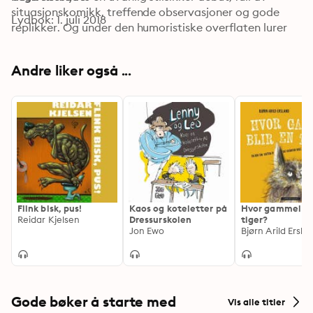
situasjonskomikk, treffende observasjoner og gode 
Lydbok: 1. juli 2018
replikker. Og under den humoristiske overflaten lurer 
en mer alvorstung historie om det å bli stor.
Andre liker også ...
Flink bisk, pus!
Kaos og koteletter på
Hvor gammel bli
Reidar Kjelsen
Dressurskolen
tiger?
Jon Ewo
Bjørn Arild Ersla
Gode bøker å starte med
Vis alle titler