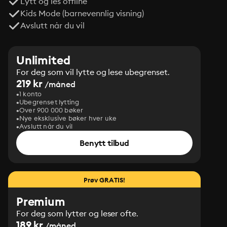
Lytt og les offline
Kids Mode (barnevennlig visning)
Avslutt når du vil
Unlimited
For deg som vil lytte og lese ubegrenset.
219 kr
/måned
1 konto
Ubegrenset lytting
Over 900 000 bøker
Nye eksklusive bøker hver uke
Avslutt når du vil
Benytt tilbud
Prøv GRATIS!
Premium
For deg som lytter og leser ofte.
189 kr
/måned