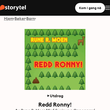
Kom i gang nå
Hjem
Bøker
Barn
Utdrag
Redd Ronny!