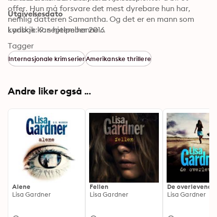
offer. Hun må forsvare det mest dyrebare hun har, 
Utgivelsesdato
nemlig datteren Samantha. Og det er en mann som 
kanskje kan hjelpe henne ...
Lydbok: 9. september 2016
Tagger
Internasjonale krimserier
Amerikanske thrillere
Andre liker også ...
Alene
Fellen
De overlevende
Lisa Gardner
Lisa Gardner
Lisa Gardner