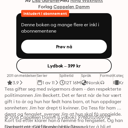
Av
Lisa Gardner
Med
Nina Woxholtt
Forlag
Cappelen Damm
Inkludert i abonnement
Denne boken og mange flere er inkl i
abonnementene
Prøv nå
Lydbok – 399 kr
2011 anmeldelser
Serier
Spilletid
Språk
Format
Kategor
3.9
1 av 11
12T 16M
Norsk
Kri
Tess gifter seg med svigermors drøm - den respekterte 
politimannen Jim Beckett. Det er først når de har vært 
gift i to år og hun har født hans barn, at hun oppdager 
sannheten: Jim har drept ti kvinner. Da Tess får ham 
dømt og fengslet, sverger Jim at hun skal få unngjelde. 
© 2016 Cappelen Damm (Lydbok): 9788202509712
Kort tid etter klarer han å rømme fra fengselet. Og han 
har bare ett mål for øye: hevn. Tess nekter å bli et 
Oversettere: Carl Bernhard Kjelstrup