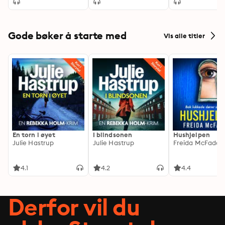
Gode bøker å starte med
Vis alle titler
En torn i øyet
I blindsonen
Hushjelpen
Julie Hastrup
Julie Hastrup
Freida McFadde
4.1
4.2
4.4
Derfor vil du