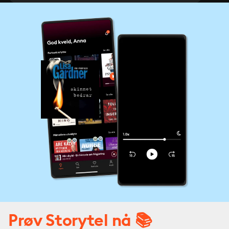
Prøv Storytel nå 📚