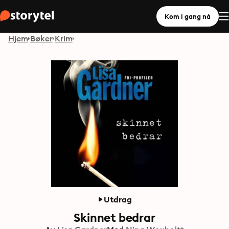
Kom i gang nå
Hjem
Bøker
Krim
Utdrag
Skinnet bedrar