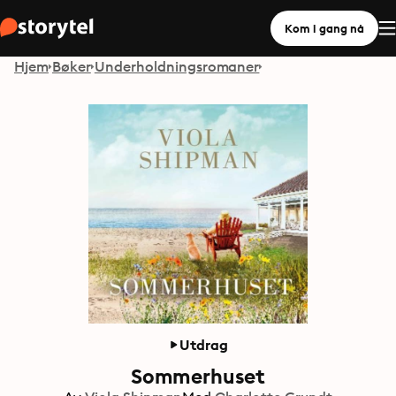
Kom i gang nå
Hjem
Bøker
Underholdningsromaner
Utdrag
Sommerhuset