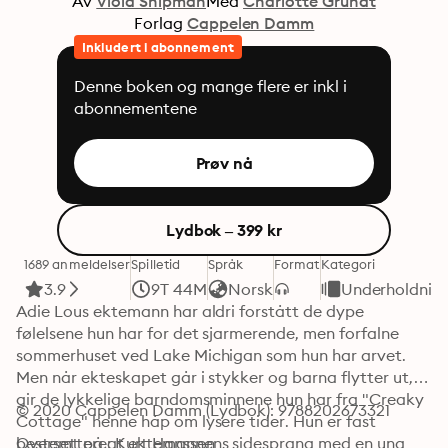
Av
Viola Shipman
Med
Charlotte Grundt
Forlag
Cappelen Damm
Inkludert i abonnement
Denne boken og mange flere er inkl i
abonnementene
Prøv nå
Lydbok – 399 kr
1689 anmeldelser
Spilletid
Språk
Format
Kategori
3.9
9T 44M
Norsk
Underholdnin
Adie Lous ektemann har aldri forstått de dype 
følelsene hun har for det sjarmerende, men forfalne 
sommerhuset ved Lake Michigan som hun har arvet. 
Men når ekteskapet går i stykker og barna flytter ut, 
gir de lykkelige barndomsminnene hun har fra "Creaky 
© 2020 Cappelen Damm (Lydbok): 9788202673321
Cottage" henne håp om lysere tider. Hun er fast 
bestemt på at ektemannens sidesprang med en ung 
Oversettere: Kurt Hanssen