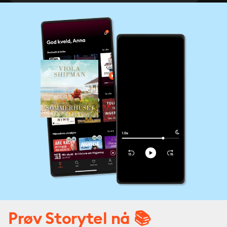
Prøv Storytel nå 📚