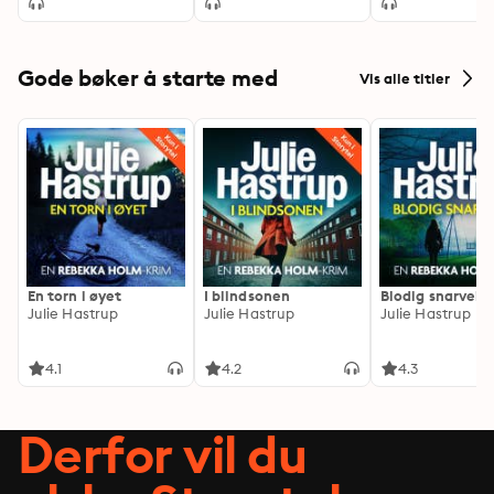
Gode bøker å starte med
Vis alle titler
En torn i øyet
I blindsonen
Blodig snarvei
Julie Hastrup
Julie Hastrup
Julie Hastrup
4.1
4.2
4.3
Derfor vil du