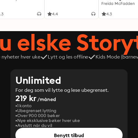
Freida McFadden
.3
4.4
4.3
du elske Story
e nyheter hver uke
Lytt og les offline
Kids Mode (barneve
Unlimited
For deg som vil lytte og lese ubegrenset.
219 kr
/måned
1 konto
Ubegrenset lytting
Over 900 000 bøker
Nye eksklusive bøker hver uke
Avslutt når du vil
Benytt tilbud