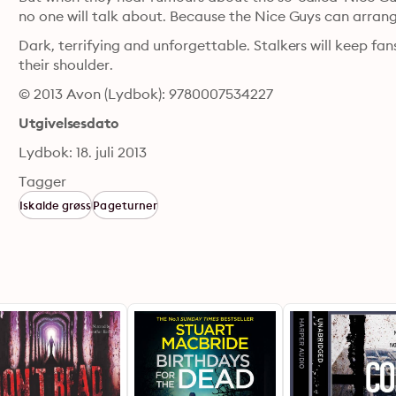
no one will talk about. Because the Nice Guys can arra
Dark, terrifying and unforgettable. Stalkers will keep fan
their shoulder.
© 2013 Avon (Lydbok): 9780007534227
Utgivelsesdato
Lydbok: 18. juli 2013
Tagger
Iskalde grøss
Pageturner