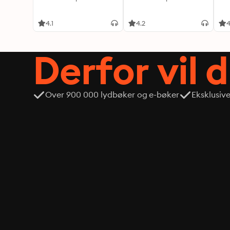
4.1
4.2
4
Derfor vil 
Over 900 000 lydbøker og e-bøker
Eksklusiv