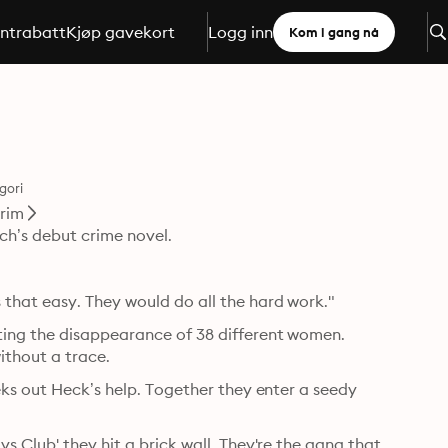
ntrabatt
Kjøp gavekort
Logg inn
Kom i gang nå
gori
rim
nch’s debut crime novel.
that easy. They would do all the hard work."
ing the disappearance of 38 different women. 
ithout a trace.
ks out Heck’s help. Together they enter a seedy 
 Club' they hit a brick wall. They're the gang that 