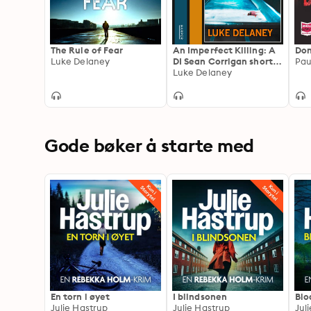
The Rule of Fear
An Imperfect Killing: A
Don
Luke Delaney
DI Sean Corrigan short
Pau
story
Luke Delaney
Gode bøker å starte med
En torn i øyet
I blindsonen
Blo
Julie Hastrup
Julie Hastrup
Jul