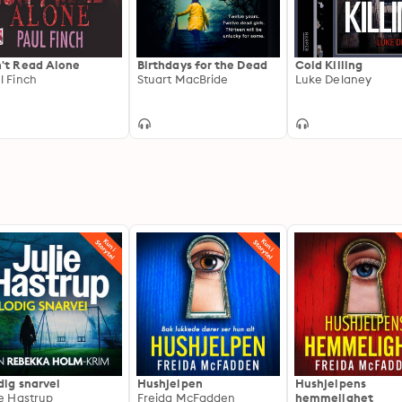
't Read Alone
Birthdays for the Dead
Cold Killing
l Finch
Stuart MacBride
Luke Delaney
dig snarvei
Hushjelpen
Hushjelpens
ie Hastrup
Freida McFadden
hemmelighet