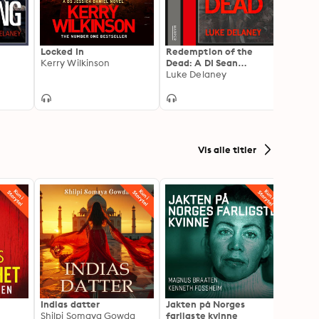
Locked In
Redemption of the
The C
Kerry Wilkinson
Dead: A DI Sean
Gard
Corrigan short story
Luke Delaney
Stuar
Vis alle titler
Indias datter
Jakten på Norges
Drape
Shilpi Somaya Gowda
farligste kvinne
Lindkv