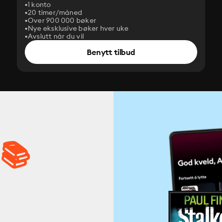
1 konto
20 timer/måned
Over 900 000 bøker
Nye eksklusive bøker hver uke
Avslutt når du vil
Benytt tilbud
 📚