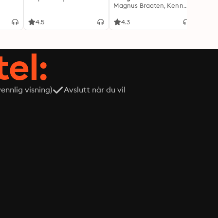
Magnus Braaten, Kenneth Fossheim
Kjetil
4.5
4.3
4.1
tel:
nnlig visning)
Avslutt når du vil