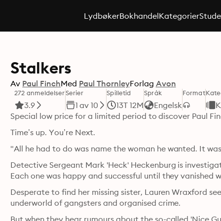
Lydbøker
Bokhandel
Kategorier
Stude
Stalkers
Av
Paul Finch
Med
Paul Thornley
Forlag
Avon
272 anmeldelser
Serier
Spilletid
Språk
Format
Kate
3.9
1 av 10
13T 12M
Engelsk
K
Special low price for a limited period to discover Paul Fi
Time’s up. You’re Next.
"All he had to do was name the woman he wanted. It was 
Detective Sergeant Mark 'Heck' Heckenburg is investigat
Each one was happy and successful until they vanished w
Desperate to find her missing sister, Lauren Wraxford see
underworld of gangsters and organised crime.
But when they hear rumours about the so-called 'Nice Guys