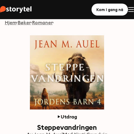
Kom i gang nå
Hjem
Bøker
Romaner
Utdrag
Steppevandringen