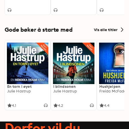
Gode bøker å starte med
Vis alle titler
En torn i øyet
I blindsonen
Hushjelpen
Julie Hastrup
Julie Hastrup
Freida McFadde
4.1
4.2
4.4
Derfor vil du