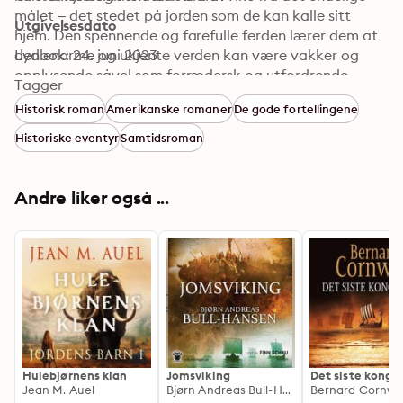
målet – det stedet på jorden som de kan kalle sitt 
Utgivelsesdato
hjem. Den spennende og farefulle ferden lærer dem at 
den enorme og ukjente verden kan være vakker og 
Lydbok: 24. juni 2023
opplysende såvel som forrædersk og utfordrende.
Tagger
Historisk roman
Amerikanske romaner
De gode fortellingene
Historiske eventyr
Samtidsroman
Andre liker også ...
Hulebjørnens klan
Jomsviking
Det siste konge
Jean M. Auel
Bjørn Andreas Bull-Hansen
Bernard Cornwel