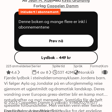
Av
Jean M. Auel
Med
Kirsti Grundvig
Forlag
Cappelen Damm
Inkludert i abonnement
Denne boken og mange flere er inkl i
abonnementene
Prøv nå
Lydbok – 449 kr
223 anmeldelser
Serier
Spilletid
Språk
Format
Kateg
4.6
4 av 8
33T 42M
Norsk
Ro
Fjerde lydbok i steinalderromansyklusen Jordens barn. 
Vi følger Ayla og Jondalar på en uforglemmelig reise 
gjennom et ugjestmildt og dramatisk landskap. Deres 
vandring over Europas gress-sletter blir en kamp mot 
naturkrefter og mot mennesker. Samtidig får de helt 
© 2023 Cappelen Damm (Lydbok): 9788202797577
spesielle forbundsfeller. Men verken venn eller fiende 
kan få Ayla og Jondalar til å avvike fra det endelige 
Oversettere: Anne-Marie Smith