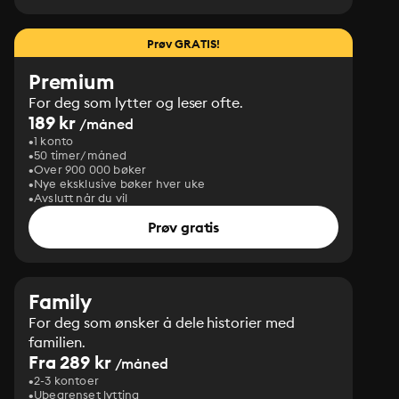
Prøv GRATIS!
Premium
For deg som lytter og leser ofte.
189 kr
/måned
1 konto
50 timer/måned
Over 900 000 bøker
Nye eksklusive bøker hver uke
Avslutt når du vil
Prøv gratis
Family
For deg som ønsker å dele historier med
familien.
Fra 289 kr
/måned
2-3 kontoer
Ubegrenset lytting