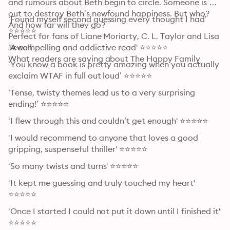
and rumours about Beth begin to circle. Someone is 
out to destroy Beth’s newfound happiness. But who? 
‘Found myself second guessing every thought I had’ 
And how far will they go?

⭐⭐⭐⭐⭐
Perfect for fans of Liane Moriarty, C. L. Taylor and Lisa 
Jewell

‘A compelling and addictive read' ⭐⭐⭐⭐⭐
What readers are saying about The Happy Family
‘You know a book is pretty amazing when you actually 
exclaim WTAF in full out loud’ ⭐⭐⭐⭐⭐
‘Tense, twisty themes lead us to a very surprising 
ending!’ ⭐⭐⭐⭐⭐
‘I flew through this and couldn’t get enough' ⭐⭐⭐⭐⭐
‘I would recommend to anyone that loves a good 
gripping, suspenseful thriller' ⭐⭐⭐⭐⭐
‘So many twists and turns' ⭐⭐⭐⭐⭐
‘It kept me guessing and truly touched my heart' 
⭐⭐⭐⭐⭐
‘Once I started I could not put it down until I finished it' 
⭐⭐⭐⭐⭐