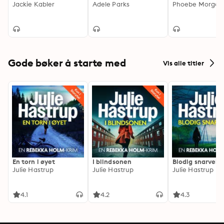
Jackie Kabler
Adele Parks
Phoebe Morgan
Gode bøker å starte med
Vis alle titler
En torn i øyet
I blindsonen
Blodig snarvei
Julie Hastrup
Julie Hastrup
Julie Hastrup
4.1
4.2
4.3