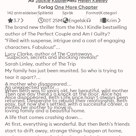
Av
Jackie Kabler
Med
Helen Keeley
Forlag
One More Chapter
142 anmeldelser
Spilletid
Språk
Format
Kategori
3.7
10T 25M
Engelsk
Krim
The brand new thriller from the No.1 Kindle bestselling 
author of The Perfect Couple and Am I Guilty?

“Filled with suspense, intrigue and a cast of engaging 
characters. Fabulous!”

Lucy Clarke, author of The Castaways
“Suspicion, secrets and shocking reveals!”

Sarah Linley, author of The Trip

My family has just been reunited. So who is trying to 
tear it apart?

A mother who disappeared… 

An unexpected visitor…

When Beth was 10 years old, her beautiful, wild mother 
Then one day there’s a knock at the door. Alice has 
Alice disappeared. Beth’s life since hasn’t always been 
returned. Desperate to rebuild their relationship, Beth 
easy, but now she’s settled, with a successful career, a 
invites her mother to move in.
loving family and a beautiful home.
A life that comes crashing down…

At first, everything is wonderful. But then Beth’s friends 
start to drift away, strange things happen at home, 