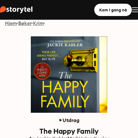
Kom i gang nå
Hjem
Bøker
Krim
Utdrag
The Happy Family