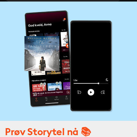
Prøv Storytel nå 📚