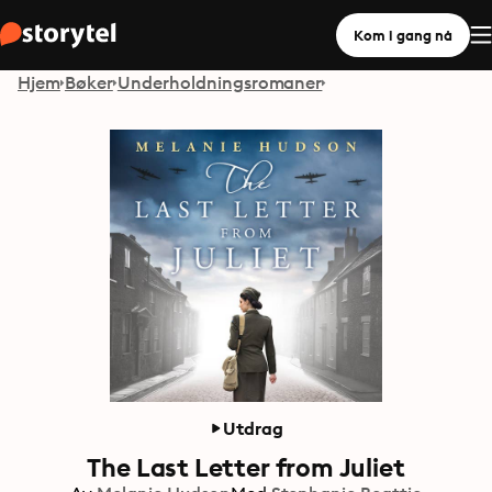
Kom i gang nå
Hjem
Bøker
Underholdningsromaner
Utdrag
The Last Letter from Juliet