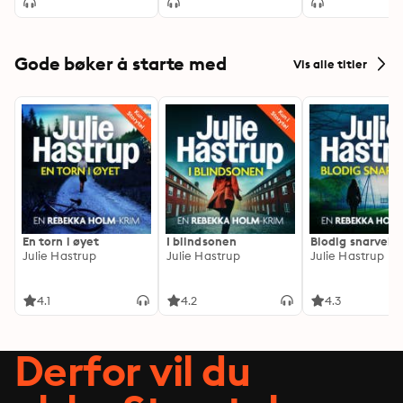
Gode bøker å starte med
Vis alle titler
En torn i øyet
I blindsonen
Blodig snarvei
Julie Hastrup
Julie Hastrup
Julie Hastrup
4.1
4.2
4.3
Derfor vil du