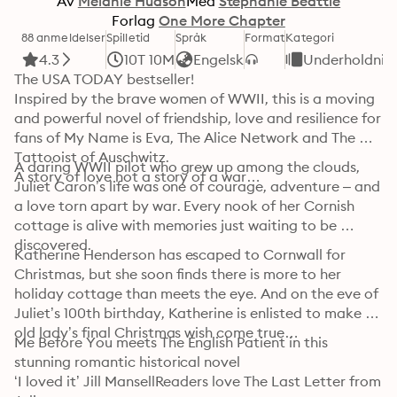
Av
Melanie Hudson
Med
Stephanie Beattie
Forlag
One More Chapter
88 anmeldelser
Spilletid
Språk
Format
Kategori
4.3
10T 10M
Engelsk
Underholdnin
The USA TODAY bestseller!

Inspired by the brave women of WWII, this is a moving 
and powerful novel of friendship, love and resilience for 
fans of My Name is Eva, The Alice Network and The 
Tattooist of Auschwitz.

A daring WWII pilot who grew up among the clouds, 
A story of love not a story of a war…
Juliet Caron’s life was one of courage, adventure – and 
a love torn apart by war. Every nook of her Cornish 
cottage is alive with memories just waiting to be 
discovered.
Katherine Henderson has escaped to Cornwall for 
Christmas, but she soon finds there is more to her 
holiday cottage than meets the eye. And on the eve of 
Juliet’s 100th birthday, Katherine is enlisted to make an 
old lady’s final Christmas wish come true…
Me Before You meets The English Patient in this 
stunning romantic historical novel

‘I loved it’ Jill MansellReaders love The Last Letter from 