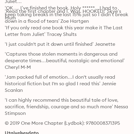
Juliet

‘OK…. I’ve finished the book. Holy ******…I had to 
‘Read the first chapter and I. Was. HOOKED!’ Skye’s 
keep taking breaks in the last 15% just so I didn’t break 
Mum
down in a flood of tears’ Zoe Hartgen
‘If you only read one book this year make it The Last 
Letter from Juliet’ Tracey Shults
‘I just couldn't put it down until finished’ Jeanette
‘Captures those stolen moments in dangerous and 
desperate times…beautiful, nostalgic and emotional’ 
Cheryl M-M
‘Jam packed full of emotion…I don't usually read 
historical fiction but I'm so glad I read this’ Jennie 
Scanlan
‘I can highly recommend this beautiful tale of love, 
sacrifice, friendship, courage and so much more’ Nessa 
Stimpson
© 2019 One More Chapter (Lydbok): 9780008371395
Utgivelsesdato