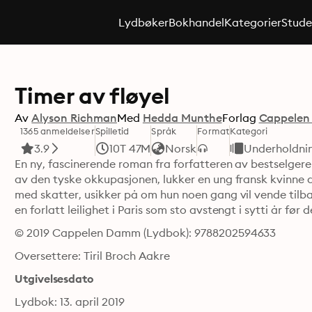
Lydbøker
Bokhandel
Kategorier
Stude
Timer av fløyel
Av
Alyson Richman
Med
Hedda Munthe
Forlag
Cappele
1365 anmeldelser
Spilletid
Språk
Format
Kategori
3.9
10T 47M
Norsk
Underholdni
En ny, fascinerende roman fra forfatteren av bestselgeren
av den tyske okkupasjonen, lukker en ung fransk kvinne dø
med skatter, usikker på om hun noen gang vil vende tilba
en forlatt leilighet i Paris som sto avstengt i sytti år før
© 2019 Cappelen Damm (Lydbok): 9788202594633
Oversettere: Tiril Broch Aakre
Utgivelsesdato
Lydbok: 13. april 2019