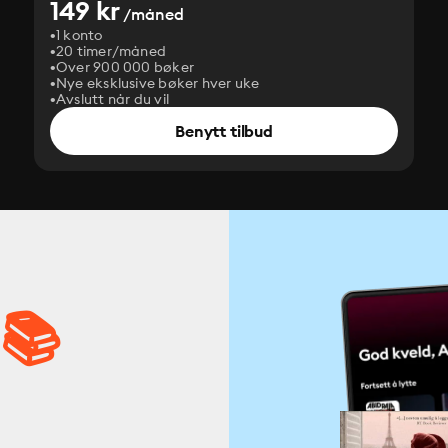
149 kr
/måned
1 konto
20 timer/måned
Over 900 000 bøker
Nye eksklusive bøker hver uke
Avslutt når du vil
Benytt tilbud
 📚