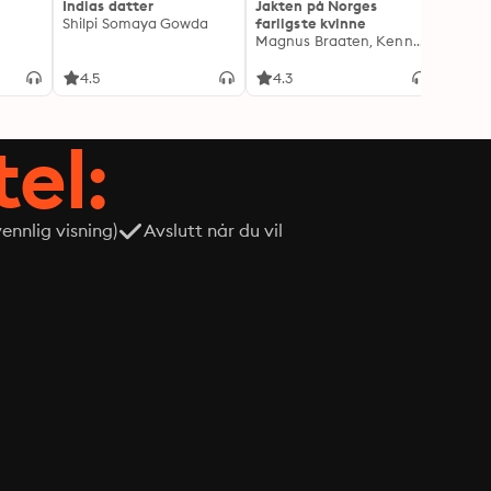
Indias datter
Jakten på Norges
Jeg o
Shilpi Somaya Gowda
farligste kvinne
- Blan
Magnus Braaten, Kenneth Fossheim
Oddva
4.5
4.3
4.6
tel:
nnlig visning)
Avslutt når du vil