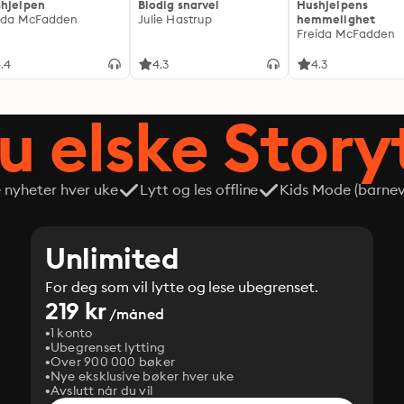
hjelpen
Blodig snarvei
Hushjelpens
ida McFadden
Julie Hastrup
hemmelighet
Freida McFadden
.4
4.3
4.3
du elske Story
e nyheter hver uke
Lytt og les offline
Kids Mode (barneve
Unlimited
For deg som vil lytte og lese ubegrenset.
219 kr
/måned
1 konto
Ubegrenset lytting
Over 900 000 bøker
Nye eksklusive bøker hver uke
Avslutt når du vil