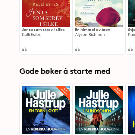
Jenta som skrev i silke
En himmel av brev
Stj
Kelli Estes
Alyson Richman
Pam
Gode bøker å starte med