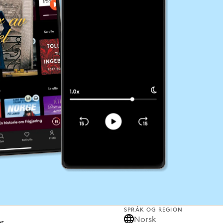
SPRÅK OG REGION
Norsk
er