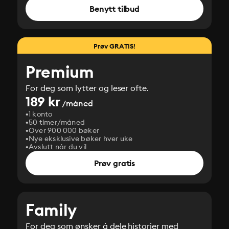
Benytt tilbud
Prøv GRATIS!
Premium
For deg som lytter og leser ofte.
189 kr
/måned
1 konto
50 timer/måned
Over 900 000 bøker
Nye eksklusive bøker hver uke
Avslutt når du vil
Prøv gratis
Family
For deg som ønsker å dele historier med