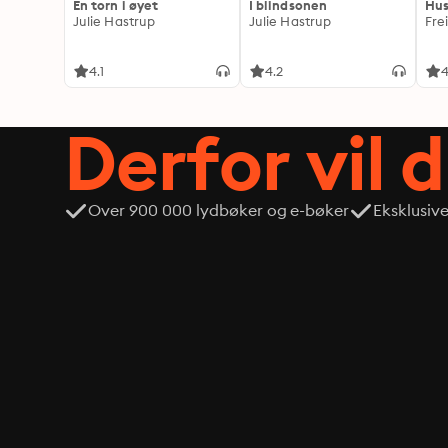
En torn i øyet
I blindsonen
Hus
Julie Hastrup
Julie Hastrup
Fre
4.1
4.2
4
Derfor vil 
Over 900 000 lydbøker og e-bøker
Eksklusiv