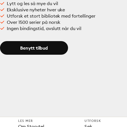
Lytt og les så mye du vil
Eksklusive nyheter hver uke
Utforsk et stort bibliotek med fortellinger
Over 1500 serier på norsk
Ingen bindingstid, avslutt når du vil
Benytt tilbud
LES MER
UTFORSK
Om Storytel
Søk