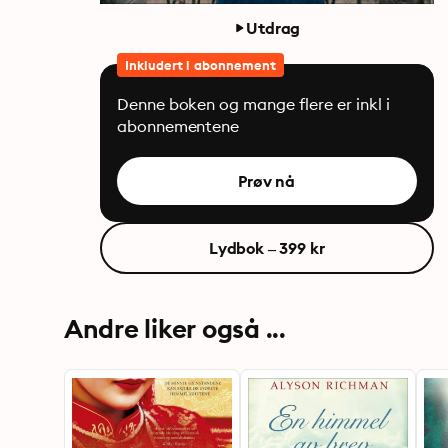
Utdrag
Inkludert i abonnement
Denne boken og mange flere er inkl i
abonnementene
Prøv nå
Lydbok – 399 kr
Andre liker også ...