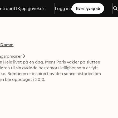
ntrabatt
Kjøp gavekort
Logg inn
Kom i gang nå
n Damm
ngsromaner
 Hele livet på en dag. Mens Paris vakler på slutten 
ren til sin avdøde bestemors leilighet som er fylt 
ke. Romanen er inspirert av den sanne historien om 
 den ble oppdaget i 2010.