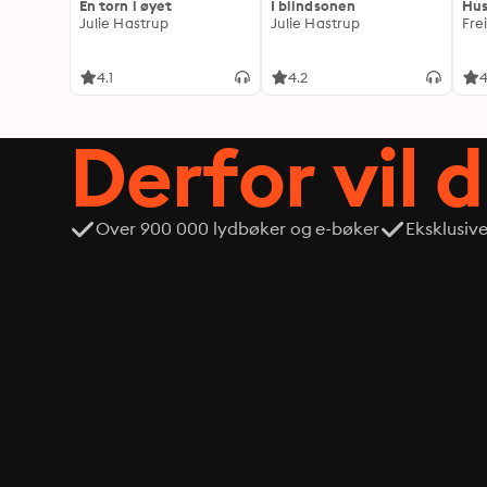
En torn i øyet
I blindsonen
Hus
Julie Hastrup
Julie Hastrup
Fre
4.1
4.2
4
Derfor vil 
Over 900 000 lydbøker og e-bøker
Eksklusiv