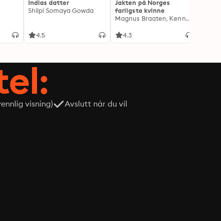
Indias datter
Jakten på Norges
Jeg o
Shilpi Somaya Gowda
farligste kvinne
- Blan
Magnus Braaten, Kenneth Fossheim
Oddva
4.5
4.3
4.6
tel:
nnlig visning)
Avslutt når du vil