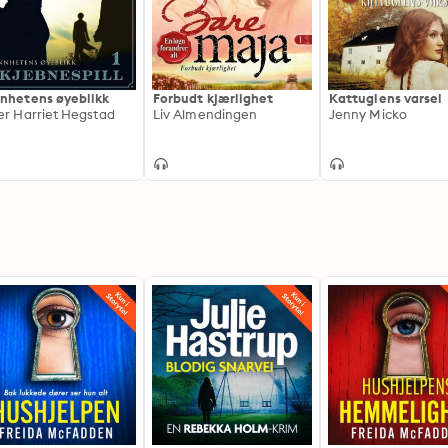
nhetens øyeblikk
Forbudt kjærlighet
Kattuglens varsel
er Harriet Hegstad
Liv Almendingen
Jenny Micko