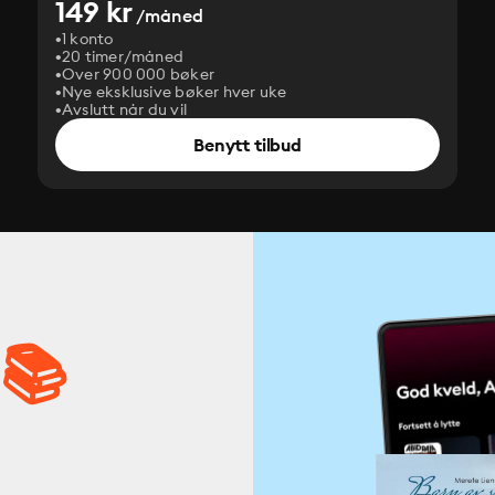
149 kr
/måned
1 konto
20 timer/måned
Over 900 000 bøker
Nye eksklusive bøker hver uke
Avslutt når du vil
Benytt tilbud
 📚