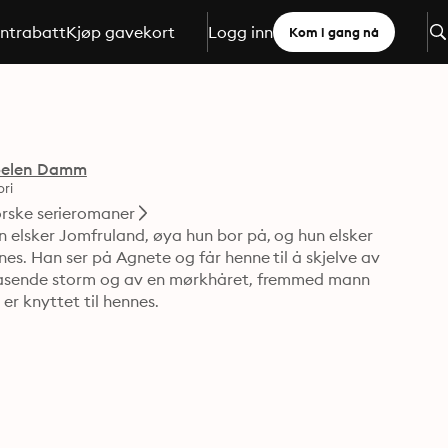
ntrabatt
Kjøp gavekort
Logg inn
Kom i gang nå
elen Damm
ri
rske serieromaner
 elsker Jomfruland, øya hun bor på, og hun elsker 
es. Han ser på Agnete og får henne til å skjelve av 
 rasende storm og av en mørkhåret, fremmed mann 
er knyttet til hennes.