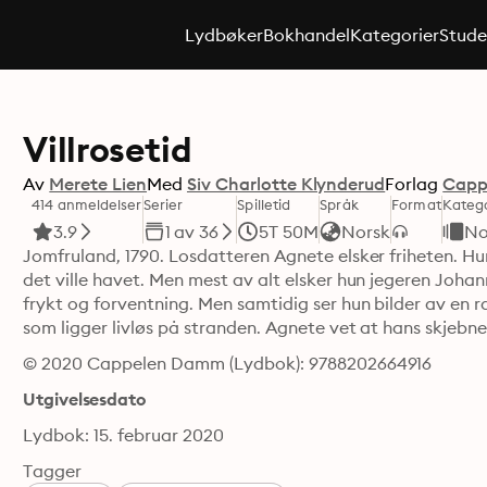
Lydbøker
Bokhandel
Kategorier
Stude
Villrosetid
Av
Merete Lien
Med
Siv Charlotte Klynderud
Forlag
Capp
414 anmeldelser
Serier
Spilletid
Språk
Format
Katego
3.9
1 av 36
5T 50M
Norsk
No
Jomfruland, 1790. Losdatteren Agnete elsker friheten. Hun
det ville havet. Men mest av alt elsker hun jegeren Johann
frykt og forventning. Men samtidig ser hun bilder av en
som ligger livløs på stranden. Agnete vet at hans skjebne 
© 2020 Cappelen Damm (Lydbok): 9788202664916
Utgivelsesdato
Lydbok: 15. februar 2020
Tagger