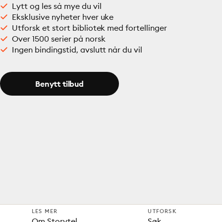
Lytt og les så mye du vil
Eksklusive nyheter hver uke
Utforsk et stort bibliotek med fortellinger
Over 1500 serier på norsk
Ingen bindingstid, avslutt når du vil
Benytt tilbud
LES MER
UTFORSK
Om Storytel
Søk