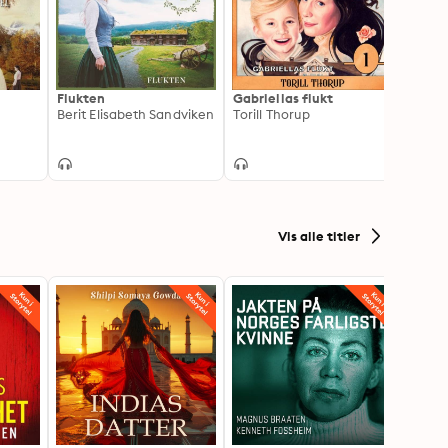
Flukten
Gabriellas flukt
Veier
Berit Elisabeth Sandviken
Torill Thorup
Annik
Vis alle titler