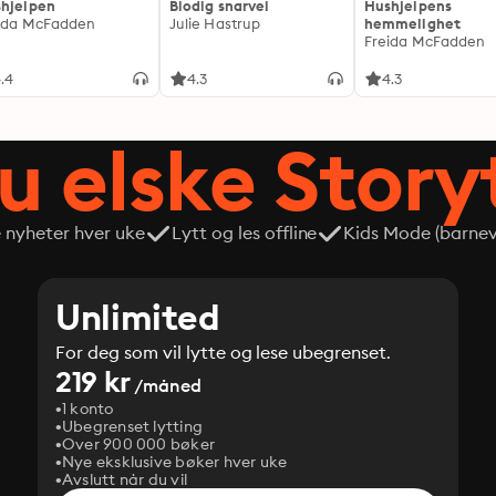
hjelpen
Blodig snarvei
Hushjelpens
ida McFadden
Julie Hastrup
hemmelighet
Freida McFadden
.4
4.3
4.3
du elske Story
e nyheter hver uke
Lytt og les offline
Kids Mode (barneve
Unlimited
For deg som vil lytte og lese ubegrenset.
219 kr
/måned
1 konto
Ubegrenset lytting
Over 900 000 bøker
Nye eksklusive bøker hver uke
Avslutt når du vil