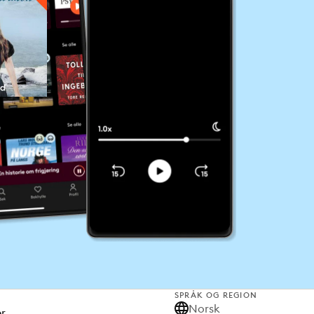
SPRÅK OG REGION
Norsk
er