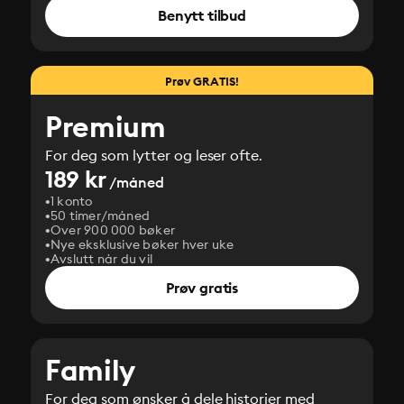
Benytt tilbud
Prøv GRATIS!
Premium
For deg som lytter og leser ofte.
189 kr
/måned
1 konto
50 timer/måned
Over 900 000 bøker
Nye eksklusive bøker hver uke
Avslutt når du vil
Prøv gratis
Family
For deg som ønsker å dele historier med