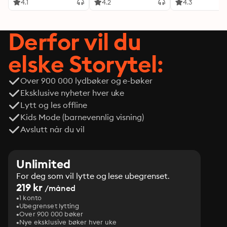
4.1
4.2
4.3
Derfor vil du
elske Storytel:
Over 900 000 lydbøker og e-bøker
Eksklusive nyheter hver uke
Lytt og les offline
Kids Mode (barnevennlig visning)
Avslutt når du vil
Unlimited
For deg som vil lytte og lese ubegrenset.
219 kr
/måned
1 konto
Ubegrenset lytting
Over 900 000 bøker
Nye eksklusive bøker hver uke