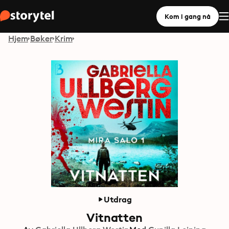
Kom i gang nå
Hjem
Bøker
Krim
Utdrag
Vitnatten