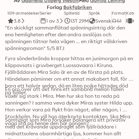
Av
Gabriella Ullberg Westin
Med
Gunilla Leining
Forlag
Bokfabriken
1019 anmeldelser
Serier
Spilletid
Språk
Format
Katego
3.8
1 av 3
13T 29M
Svensk
Kr
"En skickligt sammanflätad spänningsintrig där den 
ena hemligheten efter den andra avslöjas och 
spänningen tätnar hela vägen ... en riktigt välskriven 
spänningsroman" 5/5 BTJ
Fyra sönderbrända kroppar hittas en junimorgon på en 
klippavsats i gruvberget Luossavaara i Kiruna. 
Fjällräddaren Mira Salo är en av de första på plats. 
Händelsen påminner om ett annat makabert fall, för 
bara ett halvår sedan, då en liten pojke hittades död 
En oro över att det finns ett samband mellan fallen 
på fjället. 
växer sig stark i Mira. Men hur ska hon ta reda på 
sanningen? I samma veva dyker Miras syster Hilda upp. 
Hon verkar vara på flykt från något, eller någon, i 
Stockholm. Nu vill hon återknyta kontakten. Ska Mira 
Samtidigt som Mira försöker balansera sitt privatliv 
våga lita på henne den här gången? 
med det krävande uppdraget som fjällräddare i 
midnattsolens obarmhärtiga ljus, kommer hon allt 