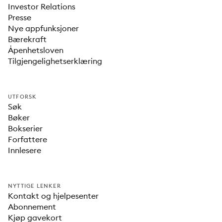
Investor Relations
Presse
Nye appfunksjoner
Bærekraft
Åpenhetsloven
Tilgjengelighetserklæring
UTFORSK
Søk
Bøker
Bokserier
Forfattere
Innlesere
NYTTIGE LENKER
Kontakt og hjelpesenter
Abonnement
Kjøp gavekort