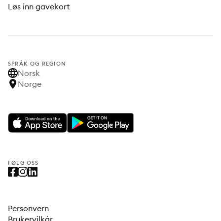
Løs inn gavekort
SPRÅK OG REGION
Norsk
Norge
FØLG OSS
Personvern
Brukervilkår