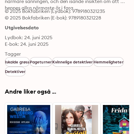
närmare sanningen, och den isande insikten om att 
hennes allra närmaste är i fara ...
© 2025 Bokfabriken (Lydbok): 9789180321235
© 2025 Bokfabriken (E-bok): 9789180321228
Utgivelsesdato
Lydbok: 24. juni 2025
E-bok: 24. juni 2025
Tagger
Iskalde grøss
Pageturner
Kvinnelige detektiver
Hemmeligheter
Detektiver
Andre liker også ...