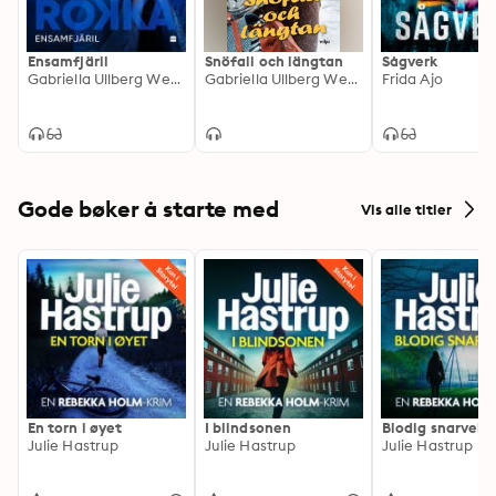
Ensamfjäril
Snöfall och längtan
Sågverk
Gabriella Ullberg Westin
Gabriella Ullberg Westin
Frida Ajo
Gode bøker å starte med
Vis alle titler
En torn i øyet
I blindsonen
Blodig snarvei
Julie Hastrup
Julie Hastrup
Julie Hastrup