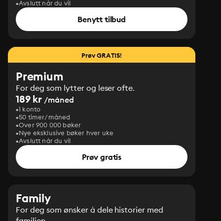
Avslutt når du vil
Benytt tilbud
Prøv GRATIS!
Premium
For deg som lytter og leser ofte.
189 kr
/måned
1 konto
50 timer/måned
Over 900 000 bøker
Nye eksklusive bøker hver uke
Avslutt når du vil
Prøv gratis
Family
For deg som ønsker å dele historier med
familien.