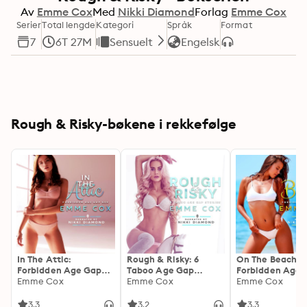
Av
Emme Cox
Med
Nikki Diamond
Forlag
Emme Cox
Serier
Total lengde
Kategori
Språk
Format
7
6T 27M
Sensuelt
Engelsk
Rough & Risky-bøkene i rekkefølge
In The Attic:
Rough & Risky: 6
On The Beach:
Forbidden Age Gap
Taboo Age Gap
Forbidden Age 
Sex
Emme Cox
Stories
Emme Cox
Sex
Emme Cox
3.3
3.2
3.3