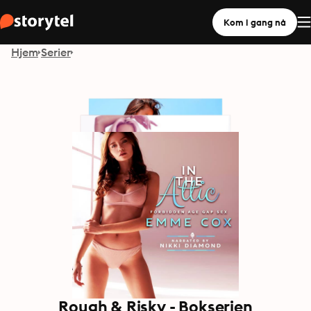
Kom i gang nå
Hjem
Serier
Rough & Risky - Bokserien