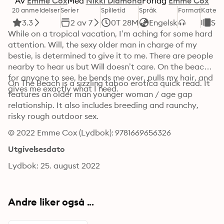
Av
Emme Cox
Med
Nikki Diamond
Forlag
Emme Cox
20 anmeldelser
Serier
Spilletid
Språk
Format
Katego
3.3
2 av 7
0T 28M
Engelsk
Sen
While on a tropical vacation, I’m aching for some hard 
attention. Will, the sexy older man in charge of my 
bestie, is determined to give it to me. There are people 
nearby to hear us but Will doesn’t care. On the beach 
for anyone to see, he bends me over, pulls my hair, and 
On The Beach is a sizzling taboo erotica quick read. It 
gives me exactly what I need.
features an older man younger woman / age gap 
relationship. It also includes breeding and raunchy, 
risky rough outdoor sex.
© 2022 Emme Cox (Lydbok): 9781669656326
Utgivelsesdato
Lydbok: 25. august 2022
Andre liker også ...