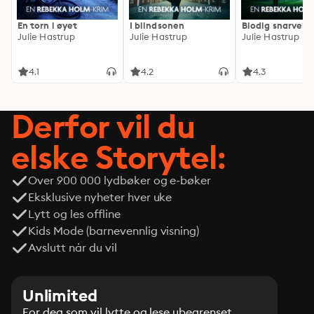
En torn i øyet
I blindsonen
Blodig snarvei
Julie Hastrup
Julie Hastrup
Julie Hastrup
4.1
4.2
4.3
Derfor vil du
elske Storytel:
Over 900 000 lydbøker og e-bøker
Eksklusive nyheter hver uke
Lytt og les offline
Kids Mode (barnevennlig visning)
Avslutt når du vil
Unlimited
For deg som vil lytte og lese ubegrenset.