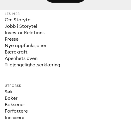
LES MER
Om Storytel
Jobb i Storytel
Investor Relations
Presse
Nye appfunksjoner
Bærekraft
Åpenhetsloven
Tilgjengelighetserklæring
UTFORSK
Søk
Bøker
Bokserier
Forfattere
Innlesere