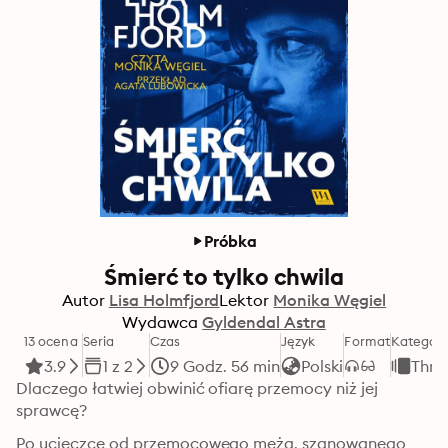
Próbka
Śmierć to tylko chwila
Autor
Lisa Holmfjord
Lektor
Monika Węgiel
Wydawca
Gyldendal Astra
13 ocena
Seria
Czas
Język
Format
Kategori
3.9
1 z 2
9 Godz. 56 min
Polski
Thril
Dlaczego łatwiej obwinić ofiarę przemocy niż jej 
sprawcę?
Po ucieczce od przemocowego męża, szanowanego 