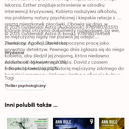
lekarza, Esther znajduje schronienie w ośrodku 
interwencji kryzysowej. Kobieta nadużywa alkoholu, 
ma problemy natury psychicznej i kiepskie relacje z 
resztą mieszkanek placówki. Obawia się dnia, w 
© 2025 Gyldendal Astra (Audiobook): 9789180763370
którym mąż otrzyma dokumenty rozwodowe, bo wie, 
© 2025 Gyldendal Astra (E-book): 9789180764568
że mężczyzna nigdy nie pozwoli jej odejść…

Zwolniony z policji David rozpoczyna pracę jako 
Tłumaczy: Agata Lubowicka
prywatny detektyw. Pewnego dnia zgłasza się do niego 
Wydanie
kobieta, aby śledził jej znajomą, która niedawno 
odeszła od agresywnego męża. David z czasem 
Audiobook: 16 kwietnia 2025
odkrywa przerażającą historię mężczyzny zdolnego do 
E-book: 16 kwietnia 2025
brutalnej przemocy, któremu żadna z ofiar nie była w 
Tagi
stanie udowodnić winy. W tym samym czasie kobiety z 
Thriller psychologiczny
ośrodka odkrywają, że Esther zniknęła. 

„Śmierć to tylko chwila” to klaustrofobiczny thriller 
psychologiczny o kłamstwach, intrygach, przemocy 
Inni polubili także ...
mężczyzn wobec kobiet i o rzeczywistości, z którą 
zmagają się pokrzywdzone, aby dowieść prawdy.

Jest to również debiut autorski Lisy Holmfjord. 
Holmfjord przez długi czas była dyrektorką Duńskiego 