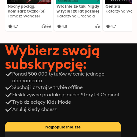
Nocny pociąg.
Właśnie że tak! Nigdy
Gen zła
Komisarz Oczko (31)
w życiu! 20 lat później
Katarzyna Wolw
Tomasz Wandzel
Katarzyna Grochola
4.7
4.8
4.7
Wybierz swoją
subskrypcję:
Ponad 500 000 tytułów w cenie jednego
abonamentu
Słuchaj i czytaj w trybie offline
Ekskluzywne produkcje audio Storytel Original
Tryb dziecięcy Kids Mode
Anuluj kiedy chcesz
Najpopularniejsze