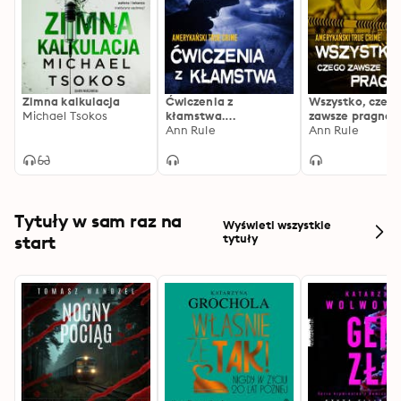
Stowarzyszenia Kobiet i działa na rzecz 
równouprawnienia, przestrzegania praw człowieka i 
przeciwdziałania przemocy.
Zimna kalkulacja
Ćwiczenia z
Wszystko, czeg
Michael Tsokos
kłamstwa.
zawsze pragnęła
Amerykański True
Ann Rule
Amerykański Tr
Ann Rule
Crime
Crime
Tytuły w sam raz na
Wyświetl wszystkie
start
tytuły