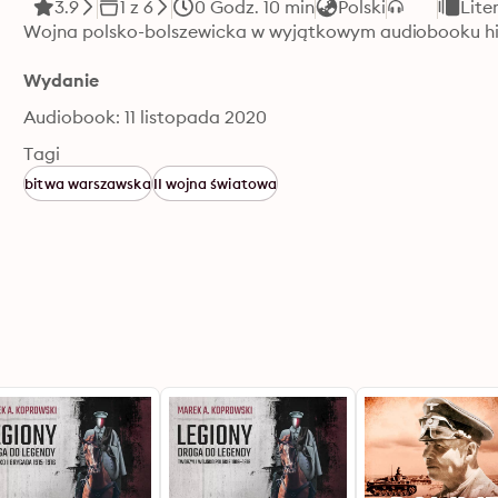
3.9
1 z 6
0 Godz. 10 min
Polski
Lite
Wojna polsko-bolszewicka w wyjątkowym audiobooku h
Wydanie
Audiobook: 11 listopada 2020
Tagi
bitwa warszawska
II wojna światowa