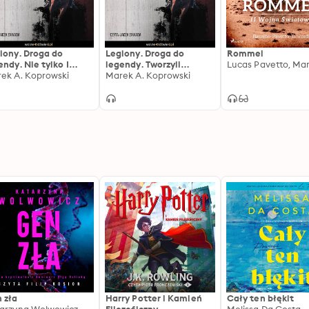
iony. Droga do
Legiony. Droga do
Rommel
endy. Nie tylko I
legendy. Tworzyli
gada 1915-1916
ek A. Koprowski
Wojsko Polskie 1916-1918
Marek A. Koprowski
 zła
Harry Potter i Kamień
Cały ten błękit