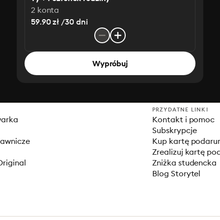
2 konta
59.90 zł /30 dni
Wypróbuj
PRZYDATNE LINKI
warka
Kontakt i pomoc
Subskrypcje
dawnicze
Kup kartę podar
Zrealizuj kartę p
Original
Zniżka studencka
Blog Storytel