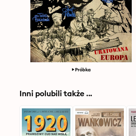
Próbka
Inni polubili także ...