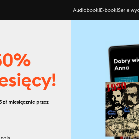
Audiobooki
E-booki
Serie wy
 50%
esięcy!
 zł miesięcznie przez
inals