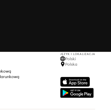
JĘZYK I LOKALIZACJA
Polski
Polska
unkową
odarunkową