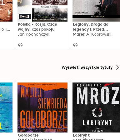
Polska - Rosja. Czas
Legiony. Droga do
Weste
Lucas Pavetto, Mario Tancredi, Giusy Bausilio
wojny, czas pokoju
legendy I. Przed
Melch
Jan Kochańczyk
wyruszeniem w pole 1906
Marek A. Koprowski
– 1914
Wyświetl wszystkie tytuły
Gołoborze
Labirynt
Harry