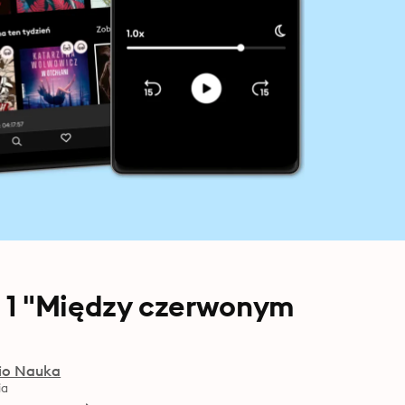
 1 "Między czerwonym
io Nauka
ia