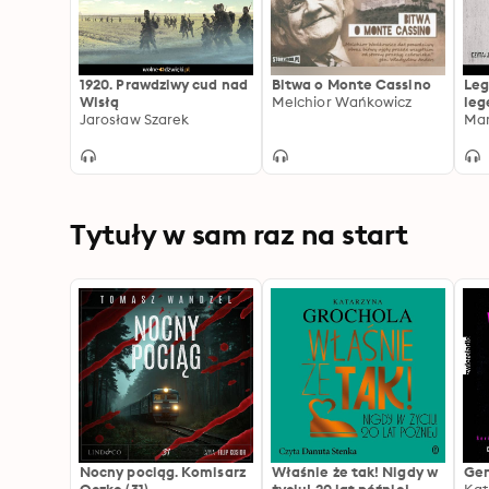
1920. Prawdziwy cud nad
Bitwa o Monte Cassino
Leg
Wisłą
Melchior Wańkowicz
leg
Jarosław Szarek
Bry
Mar
Tytuły w sam raz na start
Nocny pociąg. Komisarz
Właśnie że tak! Nigdy w
Gen