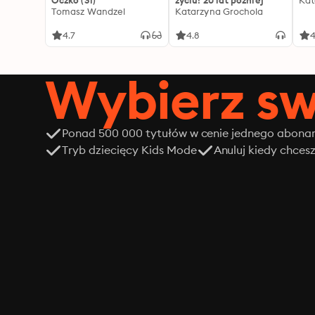
Oczko (31)
życiu! 20 lat później
Kat
Tomasz Wandzel
Katarzyna Grochola
4.7
4.8
4
Wybierz sw
Ponad 500 000 tytułów w cenie jednego abon
Tryb dziecięcy Kids Mode
Anuluj kiedy chces