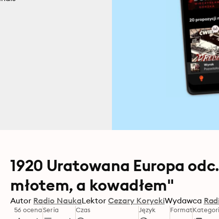
1920 Uratowana Europa odc.
młotem, a kowadłem"
Autor
Radio Nauka
Lektor
Cezary Korycki
Wydawca
Rad
56 ocena
Seria
Czas
Język
Format
Kategor