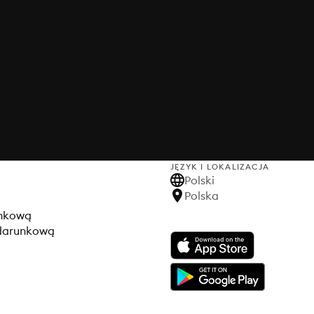
JĘZYK I LOKALIZACJA
Polski
Polska
unkową
odarunkową