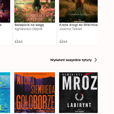
a
Szczęście na wagę
Kręte drogi do Wiklińca
Zacza
Agnieszka Olejnik
Joanna Tekieli
Olszo
Joanna
Wyświetl wszystkie tytuły