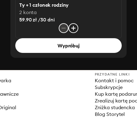
Ty + 1 członek rodziny
2 konta
59.90 zł /30 dni
Wypróbuj
PRZYDATNE LINKI
warka
Kontakt i pomoc
Subskrypcje
dawnicze
Kup kartę podar
Zrealizuj kartę p
Original
Zniżka studencka
Blog Storytel