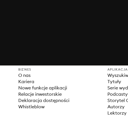
BIZNES
APLIKACJA
O nas
Wyszuki
Kariera
Tytuły
Nowe funkcje aplikacji
Serie wy
Relacje inwestorskie
Podcasty
Deklaracja dostępności
Storytel 
Whistleblow
Autorzy
Lektorzy