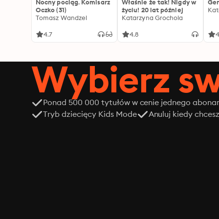
Nocny pociąg. Komisarz
Właśnie że tak! Nigdy w
Gen
Oczko (31)
życiu! 20 lat później
Kat
Tomasz Wandzel
Katarzyna Grochola
4.7
4.8
4
Wybierz sw
Ponad 500 000 tytułów w cenie jednego abon
Tryb dziecięcy Kids Mode
Anuluj kiedy chces