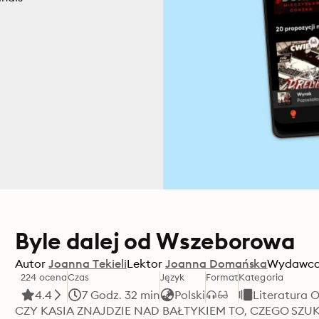
Byle dalej od Wszeborowa
Autor
Joanna Tekieli
Lektor
Joanna Domańska
Wydawc
224 ocena
Czas
Język
Format
Kategoria
4.4
7 Godz. 32 min
Polski
Literatura 
CZY KASIA ZNAJDZIE NAD BAŁTYKIEM TO, CZEGO SZU