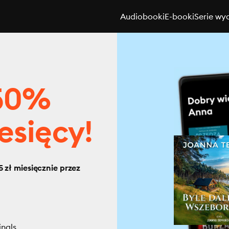
Audiobooki
E-booki
Serie wy
 50%
esięcy!
 zł miesięcznie przez
inals