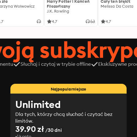
 zła
Harry Potter i Kamień
Cały ten błękit
arzyna Wolwowicz
Filozoficzny
Melissa Da Costa
J.K. Rowling
.7
4.7
4.7
oją subskrypc
amentu
Słuchaj i czytaj w trybie offline
Ekskluzywne prod
z
Najpopularniejsze
Unlimited
Dla tych, którzy chcą słuchać i czytać bez
limitów.
39.90 zł
/30 dni
1 konto