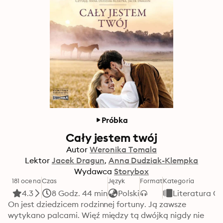
Próbka
Cały jestem twój
Autor
Weronika Tomala
Lektor
Jacek Dragun
Anna Dudziak-Klempka
Wydawca
Storybox
181 ocena
Czas
Język
Format
Kategoria
4.3
8 Godz. 44 min
Polski
Literatura O
On jest dziedzicem rodzinnej fortuny. Ją zawsze 
wytykano palcami. Więź między tą dwójką nigdy nie 