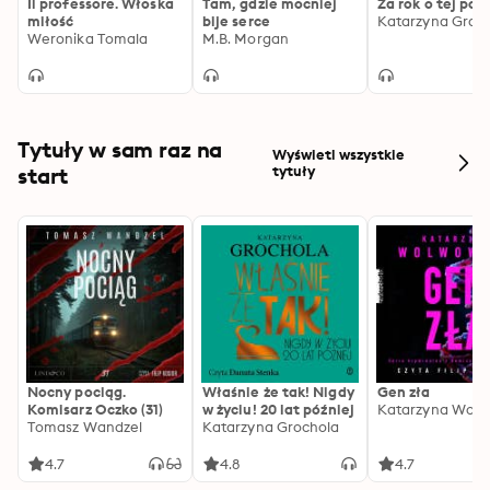
Il professore. Włoska
Tam, gdzie mocniej
Za rok o tej por
miłość
bije serce
Katarzyna Grab
Weronika Tomala
M.B. Morgan
Tytuły w sam raz na
Wyświetl wszystkie
start
tytuły
Nocny pociąg.
Właśnie że tak! Nigdy
Gen zła
Komisarz Oczko (31)
w życiu! 20 lat później
Katarzyna Wolw
Tomasz Wandzel
Katarzyna Grochola
4.7
4.8
4.7