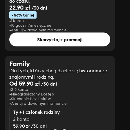
do czasu.
22.90 zł
/30 dni
- 56% taniej
1 konto
10 godzin/miesięcznie
Anuluj w dowolnym momencie
Skorzystaj z promocji
Family
Dla tych, którzy chcą dzielić się historiami ze
znajomymi i rodziną.
Od 59.90 zł
/30 dni
2-3 konta
Nieograniczony Dostęp
Słuchanie bez limitów
Anuluj w dowolnym momencie
Ty + 1 członek rodziny
2 konta
59.90 zł /30 dni