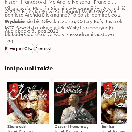
historii i fantastyki. Ma Anglia Nelsona i Francja 
Villeneuve`a, Medińa-Sidonia w Hiszpanii żył. A kto dziś 
© 2022 Fabryka Słów (Audiobook): 9788379644766
pamięta Arenda Dickmanna? To polski admirał, co z 
Szwedem się bił. Oliwska szanta, Cztery Refy Jest rok 
Wydanie
1627. Szwedzi atakują ujście Wisły i rozpoczynają 
Audiobook: 8 lipca 2022
blokadę Gdańska. Do walki z eskadrami Gustawa 
Adolfa staje młoda polska flota wojenna Zygmunta III 
Tagi
Wazy, wspierana przez kaprów na służbie królewskiej. 
Bitwa pod Oliwą
Fantasy
Kapitan Arendt Dickmann, późniejszy admirał i 
zwycięzca w bitwie pod Oliwą, rzuca wyzwanie 
Fortunie stawiając na jedną kartę honor i 
Inni polubili także ...
doświadczenie.
Zborowski
Ostatni honorowy
Banita
Jacek Komuda
Jacek Komuda
Jacek Komuda