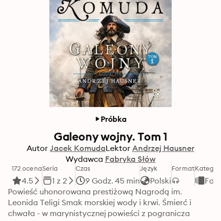
Próbka
Galeony wojny. Tom 1
Autor
Jacek Komuda
Lektor
Andrzej Hausner
Wydawca
Fabryka Słów
172 ocena
Seria
Czas
Język
Format
Kategor
4.5
1 z 2
9 Godz. 45 min
Polski
Fan
Powieść uhonorowana prestiżową Nagrodą im. 
Leonida Teligi Smak morskiej wody i krwi. Śmierć i 
chwała - w marynistycznej powieści z pogranicza 