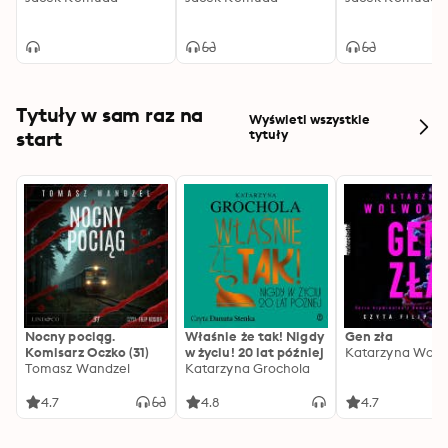
Tytuły w sam raz na
Wyświetl wszystkie
start
tytuły
Nocny pociąg.
Właśnie że tak! Nigdy
Gen zła
Komisarz Oczko (31)
w życiu! 20 lat później
Katarzyna Wolw
Tomasz Wandzel
Katarzyna Grochola
4.7
4.8
4.7