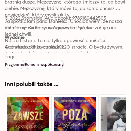
bratnią duszę. Mężczyznę, którego śmieszy to, co bawi 
ciebie. Mężczyznę, który mówi to, co sama chcesz 
powiedzieć, który myśli jak ty. 

© 2022 Storyside (Audiobook): 9789180442503
Ja spotkałam pana Danielsa. Chociaż wiem, że nasza 
miłość nie miała prawa się wydarzyć, nie żałuję ani 
Tłumaczy: Katarzyna Agnieszka Dyrek
jednej chwili. 

Wydanie
Nasza historia to nie tylko opowieść o miłości. 
Opowiada także o rodzinie. O stracie. O byciu żywym. 
Audiobook: 18 stycznia 2022
Jest pełna bólu ale także pełna śmiechu. To nasza 
Tagi
historia. 

Przyjemne
Romans współczesny
Z tych wszystkich powodów nigdy nie przeproszę za to, 
że kochałam pana Danielsa.
Inni polubili także ...