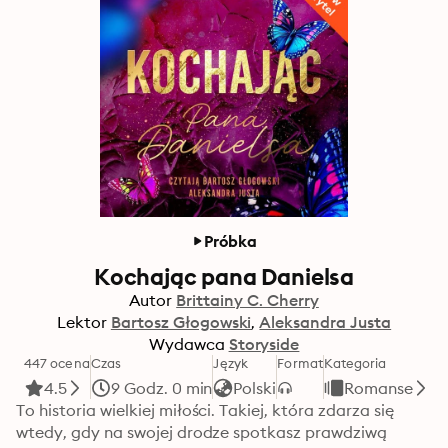
Próbka
Kochając pana Danielsa
Autor
Brittainy C. Cherry
Lektor
Bartosz Głogowski
Aleksandra Justa
Wydawca
Storyside
447 ocena
Czas
Język
Format
Kategoria
4.5
9 Godz. 0 min
Polski
Romanse
To historia wielkiej miłości. Takiej, która zdarza się 
wtedy, gdy na swojej drodze spotkasz prawdziwą 