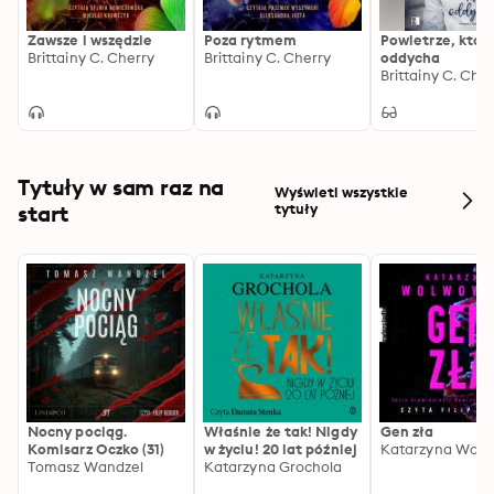
Zawsze i wszędzie
Poza rytmem
Powietrze, któr
Brittainy C. Cherry
Brittainy C. Cherry
oddycha
Brittainy C. Che
Tytuły w sam raz na
Wyświetl wszystkie
start
tytuły
Nocny pociąg.
Właśnie że tak! Nigdy
Gen zła
Komisarz Oczko (31)
w życiu! 20 lat później
Katarzyna Wolw
Tomasz Wandzel
Katarzyna Grochola