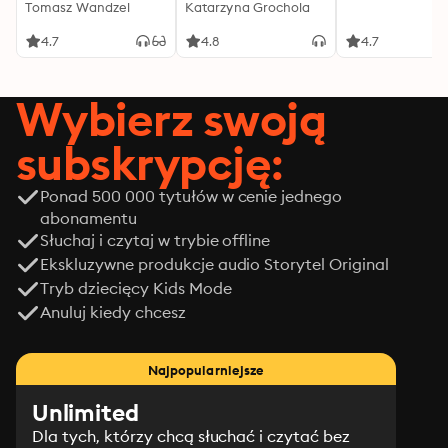
Tomasz Wandzel
Katarzyna Grochola
4.7
4.8
4.7
Wybierz swoją
subskrypcję:
Ponad 500 000 tytułów w cenie jednego
abonamentu
Słuchaj i czytaj w trybie offline
Ekskluzywne produkcje audio Storytel Original
Tryb dziecięcy Kids Mode
Anuluj kiedy chcesz
Najpopularniejsze
Unlimited
Dla tych, którzy chcą słuchać i czytać bez