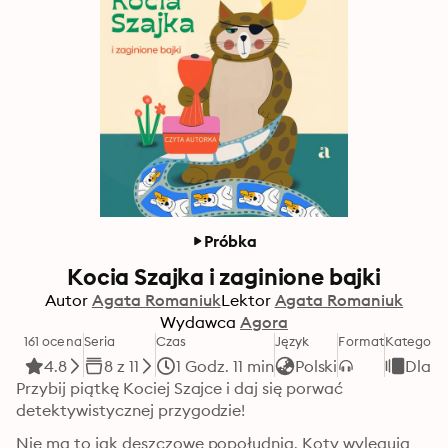
Próbka
Kocia Szajka i zaginione bajki
Autor
Agata Romaniuk
Lektor
Agata Romaniuk
Wydawca
Agora
161 ocena
Seria
Czas
Język
Format
Kategoria
4.8
8 z 11
1 Godz. 11 min
Polski
Dla d
Przybij piątkę Kociej Szajce i daj się porwać 
detektywistycznej przygodzie!
Nie ma to jak deszczowe popołudnia. Koty wylegują 