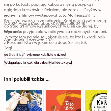
się po kątach, popijają kakao z mysią posypką i 
oglądają kreskówki z Reksiem, ale zaraz… Czyżby w 
jednym z filmów występował tata Morfeusza?! 
Szczurza twarz, co za odkrycie! Koci detektywi ruszają 
© 2024 Agora (Audiobook): 9788383800448
do Studia Filmów Rysunkowych w Bielsku-Białej, by 
wspomóc przyjaciela w odkrywaniu rodzinnych korzeni. 
Wydanie
Tymczasem na miejscu okazuje się, że ktoś ukradł bajki 
Audiobook: 1 czerwca 2024
z Reksiem! Kto i w jakim celu dopuścił się tak 
zuchwałego czynu? Czy filmy trafiły na czarny rynek w 
Tagi
kocim internecie? Śledztwo musi być prowadzone 
od 3 do 6 lat
Przyjemne książki dla dzieci
dyskretnie, żeby nie siać paniki wśród fanów psiego 
Wciągające książki dla dzieci
Mali detektywi
celebryty. Żegnaj, spokoju, Kocia Szajka znów ma łapy 
pełne roboty!
Inni polubili także ...