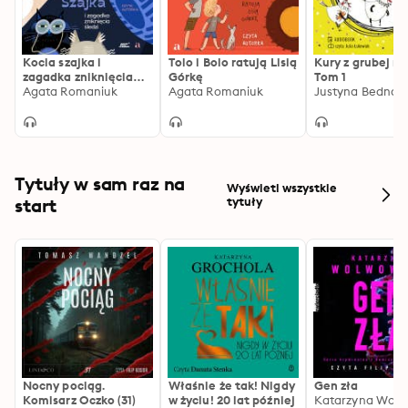
Kocia szajka i
Tolo i Bolo ratują Lisią
Kury z grubej rur
zagadka zniknięcia
Górkę
Tom 1
śledzi
Agata Romaniuk
Agata Romaniuk
Justyna Bednar
Tytuły w sam raz na
Wyświetl wszystkie
start
tytuły
Nocny pociąg.
Właśnie że tak! Nigdy
Gen zła
Komisarz Oczko (31)
w życiu! 20 lat później
Katarzyna Wolw