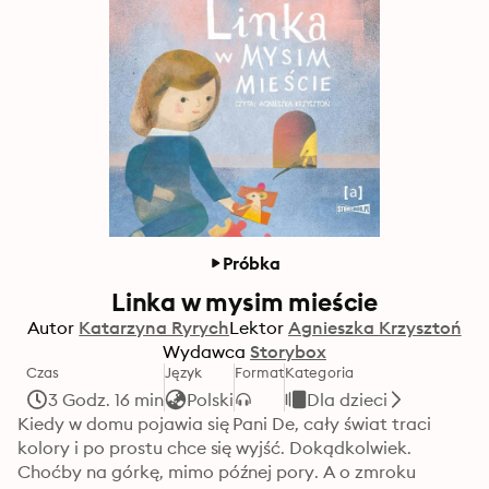
Próbka
Linka w mysim mieście
Autor
Katarzyna Ryrych
Lektor
Agnieszka Krzysztoń
Wydawca
Storybox
Czas
Język
Format
Kategoria
3 Godz. 16 min
Polski
Dla dzieci
Kiedy w domu pojawia się Pani De, cały świat traci 
kolory i po prostu chce się wyjść. Dokądkolwiek. 
Choćby na górkę, mimo późnej pory. A o zmroku 