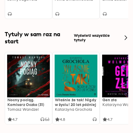
Tytuły w sam raz na
Wyświetl wszystkie
start
tytuły
Nocny pociąg.
Właśnie że tak! Nigdy
Gen zła
Komisarz Oczko (31)
w życiu! 20 lat później
Katarzyna Wolw
Tomasz Wandzel
Katarzyna Grochola
4.7
4.8
4.7