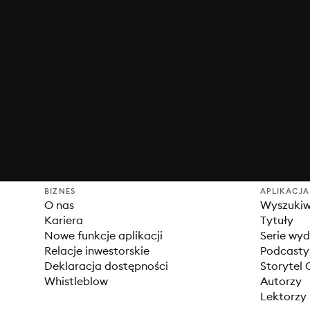
BIZNES
APLIKACJA
O nas
Wyszuki
Kariera
Tytuły
Nowe funkcje aplikacji
Serie wy
Relacje inwestorskie
Podcasty
Deklaracja dostępności
Storytel 
Whistleblow
Autorzy
Lektorzy