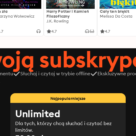
 zła
Harry Potter i Kamień
Cały ten błękit
arzyna Wolwowicz
Filozoficzny
Melissa Da Costa
J.K. Rowling
.7
4.7
4.7
oją subskrypc
amentu
Słuchaj i czytaj w trybie offline
Ekskluzywne prod
z
Najpopularniejsze
Unlimited
Dla tych, którzy chcą słuchać i czytać bez
limitów.