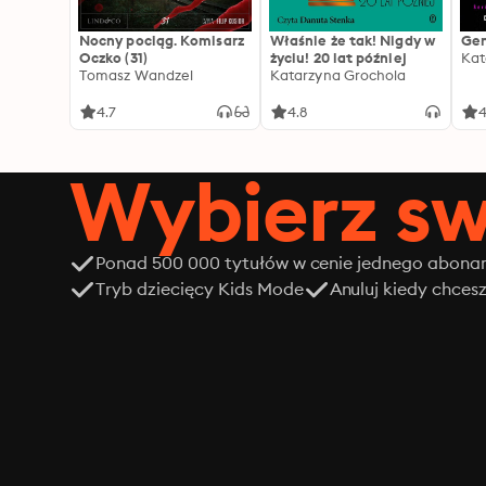
Nocny pociąg. Komisarz
Właśnie że tak! Nigdy w
Gen
Oczko (31)
życiu! 20 lat później
Kat
Tomasz Wandzel
Katarzyna Grochola
4.7
4.8
4
Wybierz sw
Ponad 500 000 tytułów w cenie jednego abon
Tryb dziecięcy Kids Mode
Anuluj kiedy chces