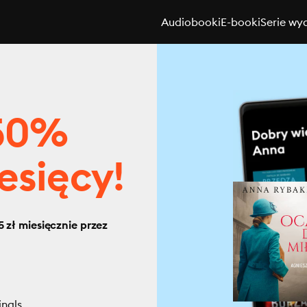
Audiobooki
E-booki
Serie wy
 50%
esięcy!
 zł miesięcznie przez
inals