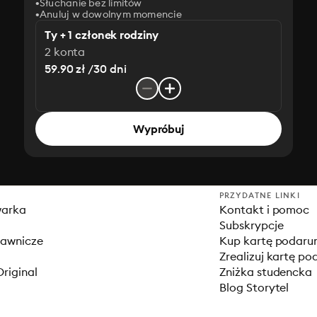
Słuchanie bez limitów
Anuluj w dowolnym momencie
Ty + 1 członek rodziny
2 konta
59.90 zł /30 dni
Wypróbuj
PRZYDATNE LINKI
warka
Kontakt i pomoc
Subskrypcje
dawnicze
Kup kartę podar
Zrealizuj kartę p
Original
Zniżka studencka
Blog Storytel