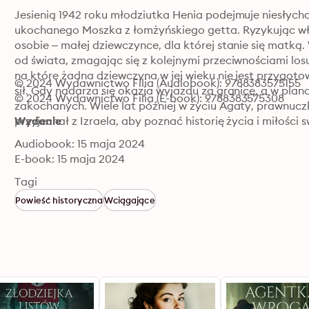
Jesienią 1942 roku młodziutka Henia podejmuje niesłyc
ukochanego Moszka z łomżyńskiego getta. Ryzykując wł
osobie – małej dziewczynce, dla której stanie się matką. 
od świata, zmagając się z kolejnymi przeciwnościami los
na które żadna dziewczyna w jej wieku nie jest przygoto
© 2024 Wydawnictwo Filia (Audiobook): 9788383575155
sił. Gdy nadarza się okazja wyjazdu za granicę, a w plana
© 2024 Wydawnictwo Filia (E-book): 9788383575308
zakochanych. Wiele lat później w życiu Agaty, prawnuczki
przyjechał z Izraela, aby poznać historię życia i miłości
Wydanie
Audiobook: 15 maja 2024
E-book: 15 maja 2024
Tagi
Powieść historyczna
Wciągające