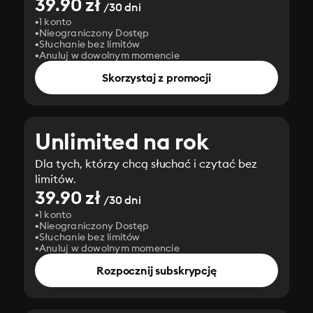
39.90 zł
/30 dni
1 konto
Nieograniczony Dostęp
Słuchanie bez limitów
Anuluj w dowolnym momencie
Skorzystaj z promocji
Unlimited na rok
Dla tych, którzy chcą słuchać i czytać bez
limitów.
39.90 zł
/30 dni
1 konto
Nieograniczony Dostęp
Słuchanie bez limitów
Anuluj w dowolnym momencie
Rozpocznij subskrypcję