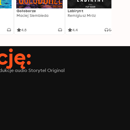
Gołoborze
Labirynt
Harry
Maciej Siembieda
Remigiusz Mróz
Tajem
J.K. R
4.8
4.4
4.8
ję:
ukcje audio Storytel Original