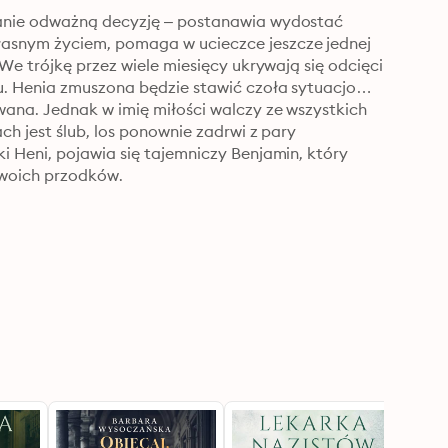
hanie odważną decyzję – postanawia wydostać 
asnym życiem, pomaga w ucieczce jeszcze jednej 
We trójkę przez wiele miesięcy ukrywają się odcięci 
u. Henia zmuszona będzie stawić czoła sytuacjom, 
wana. Jednak w imię miłości walczy ze wszystkich 
ch jest ślub, los ponownie zadrwi z pary 
 Heni, pojawia się tajemniczy Benjamin, który 
 swoich przodków.