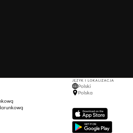
JĘZYK I LOKALIZACJA
Polski
Polska
unkową
odarunkową