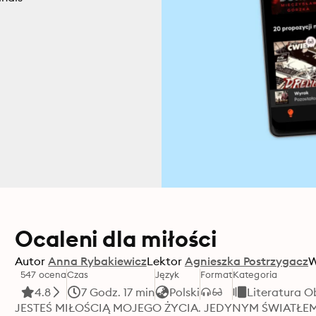
Ocaleni dla miłości
Autor
Anna Rybakiewicz
Lektor
Agnieszka Postrzygacz
547 ocena
Czas
Język
Format
Kategoria
4.8
7 Godz. 17 min
Polski
Literatura 
JESTEŚ MIŁOŚCIĄ MOJEGO ŻYCIA. JEDYNYM ŚWIATŁE