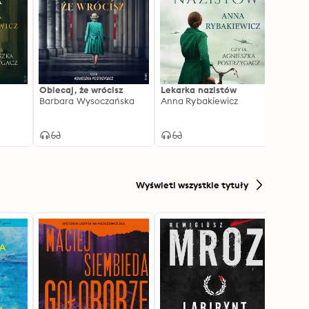
Obiecaj, że wrócisz
Lekarka nazistów
Wojen
Barbara Wysoczańska
Anna Rybakiewicz
Anna 
Wyświetl wszystkie tytuły