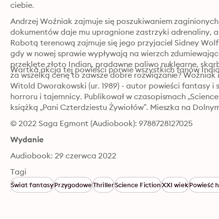
ciebie.
Andrzej Woźniak zajmuje się poszukiwaniem zaginionych 
dokumentów daje mu upragnione zastrzyki adrenaliny, a
Robotą terenową zajmuje się jego przyjaciel Sidney Wolf.
gdy w nowej sprawie wypływają na wierzch zdumiewające 
przeklęte złoto Indian, pradawne paliwo nuklearne, ska
za wszelką cenę to zawsze dobre rozwiązanie? Woźniak i
Witold Dworakowski (ur. 1989) - autor powieści fantasy i s
horroru i tajemnicy. Publikował w czasopismach „Science F
książką „Pani Czterdziestu Żywiołów”. Mieszka na Dolny
© 2022 Saga Egmont (Audiobook): 9788728127025
Wydanie
Audiobook: 29 czerwca 2022
Tagi
Świat fantasy
Przygodowe
Thriller
Science Fiction
XXI wiek
Powieść h