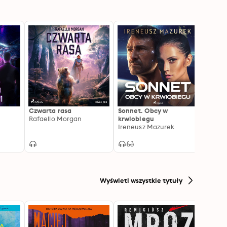
Czwarta rasa
Sonnet. Obcy w
Ocalić
Rafaello Morgan
krwiobiegu
Irene
Ireneusz Mazurek
Wyświetl wszystkie tytuły