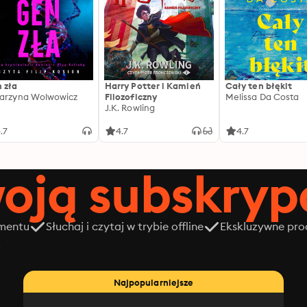
 zła
Harry Potter i Kamień
Cały ten błękit
arzyna Wolwowicz
Filozoficzny
Melissa Da Costa
J.K. Rowling
.7
4.7
4.7
oją subskrypc
amentu
Słuchaj i czytaj w trybie offline
Ekskluzywne prod
z
Najpopularniejsze