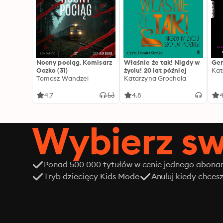
Nocny pociąg. Komisarz
Właśnie że tak! Nigdy w
Gen
Oczko (31)
życiu! 20 lat później
Kat
Tomasz Wandzel
Katarzyna Grochola
4.7
4.8
4
Wybierz sw
Ponad 500 000 tytułów w cenie jednego abon
Tryb dziecięcy Kids Mode
Anuluj kiedy chces