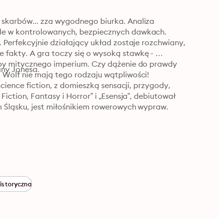
skarbów... zza wygodnego biurka. Analiza 
le w kontrolowanych, bezpiecznych dawkach. 
 Perfekcyjnie działający układ zostaje rozchwiany, 
fakty. A gra toczy się o wysoką stawkę - 
rby mitycznego imperium. Czy dążenie do prawdy 
Wartka akcja tej powieści porwie wszystkich fanów Indiany Jonesa. 
 Wolf nie mają tego rodzaju wątpliwości!
cience fiction, z domieszką sensacji, przygody, 
iction, Fantasy i Horror” i „Esensja”, debiutował 
m Śląsku, jest miłośnikiem rowerowych wypraw.
istoryczna