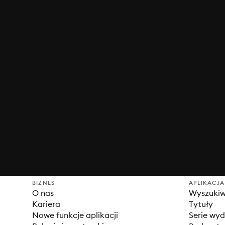
BIZNES
APLIKACJA
O nas
Wyszuki
Kariera
Tytuły
Nowe funkcje aplikacji
Serie wy