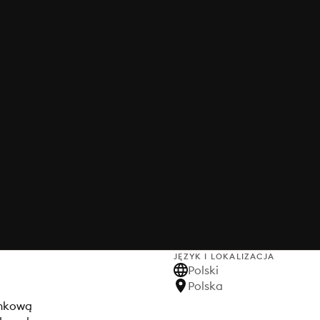
JĘZYK I LOKALIZACJA
Polski
Polska
unkową