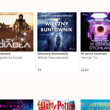
 diabła
Wieczny buntownik
W sercu otchłani
dalena Kozak
Witold Dworakowski
Henryk Tur