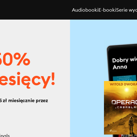
Audiobooki
E-booki
Serie wy
 50%
esięcy!
 zł miesięcznie przez
inals