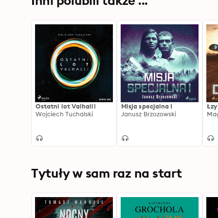
Inni polubili także ...
Ostatni lot Valhalli
Misja specjalna I
Łzy
Wojciech Tuchalski
Janusz Brzozowski
Mag
Tytuły w sam raz na start