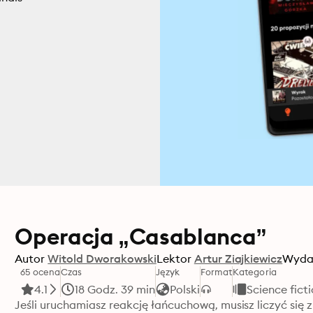
Operacja „Casablanca”
Autor
Witold Dworakowski
Lektor
Artur Ziajkiewicz
Wyda
65 ocena
Czas
Język
Format
Kategoria
4.1
18 Godz. 39 min
Polski
Science fict
Jeśli uruchamiasz reakcję łańcuchową, musisz liczyć się z