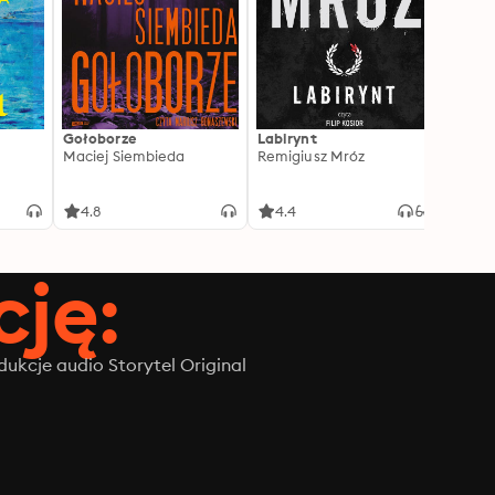
Gołoborze
Labirynt
Harry
Maciej Siembieda
Remigiusz Mróz
Tajem
J.K. R
4.8
4.4
4.8
ję:
ukcje audio Storytel Original