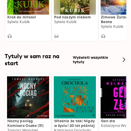
Krok do miłości
Pod naszym niebem
Zimowe Żuławy
Sylwia Kubik
Sylwia Kubik
Beata
Sylwia Kubik
Tytuły w sam raz na
Wyświetl wszystkie
start
tytuły
Nocny pociąg.
Właśnie że tak! Nigdy
Gen zła
Komisarz Oczko (31)
w życiu! 20 lat później
Katarzyna Wolw
Tomasz Wandzel
Katarzyna Grochola