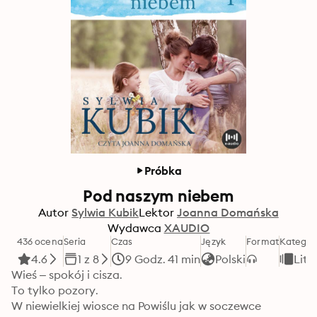
Próbka
Pod naszym niebem
Autor
Sylwia Kubik
Lektor
Joanna Domańska
Wydawca
XAUDIO
436 ocena
Seria
Czas
Język
Format
Kategor
4.6
1 z 8
9 Godz. 41 min
Polski
Lit
Wieś – spokój i cisza. 

To tylko pozory. 

W niewielkiej wiosce na Powiślu jak w soczewce 