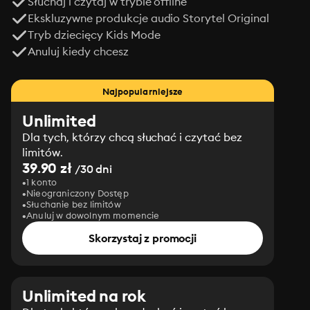
Słuchaj i czytaj w trybie offline
Ekskluzywne produkcje audio Storytel Original
Tryb dziecięcy Kids Mode
Anuluj kiedy chcesz
Najpopularniejsze
Unlimited
Dla tych, którzy chcą słuchać i czytać bez
limitów.
39.90 zł
/30 dni
1 konto
Nieograniczony Dostęp
Słuchanie bez limitów
Anuluj w dowolnym momencie
Skorzystaj z promocji
Unlimited na rok