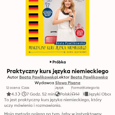
Próbka
Praktyczny kurs języka niemieckiego
Autor
Beata Pawlikowska
Lektor
Beata Pawlikowska
Wydawca
Słowo Pisane
12 ocena
Czas
Język
Format
Kategoria
4.3
7 Godz. 52 min
Polski
Języki Obce
To jest praktyczny kurs języka niemieckiego, który 
uczy mówienia i rozmawiania.
Moja metoda polega na tym, żeby w instynktowny 