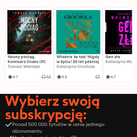
Nocny pociąg.
Właśnie że tak! Nigdy
Gen zła
Komisarz Oczko (31)
w życiu! 20 lat później
Katarzyna Wolw
Tomasz Wandzel
Katarzyna Grochola
4.7
4.8
4.7
Wybierz swoją
subskrypcję:
Ponad 500 000 tytułów w cenie jednego
abonamentu