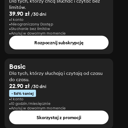
Dla tych, którzy chcą słuchać i czytać bez
limitów.
39.90 zł
/30 dni
1 konto
Nieograniczony Dostęp
Słuchanie bez limitów
Anuluj w dowolnym momencie
Rozpocznij subskrypcję
Basic
Dla tych, którzy słuchają i czytają od czasu
do czasu.
22.90 zł
/30 dni
- 56% taniej
1 konto
10 godzin/miesięcznie
Anuluj w dowolnym momencie
Skorzystaj z promocji