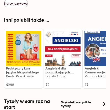
Kursy językowe
Inni polubili także ...
Praktyczny kurs
Angielski dla
Angielski
języka hiszpańskiego
początkujących.
Konwersacje dl
Beata Pawlikowska
Część 2 (Lekcje 14-25)
Dorota Guzik
początkujących 
Victoria Atkinso
średnio
zaawansowany
Tytuły w sam raz na
Wyświetl wszystkie
start
tytuły