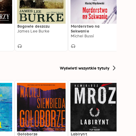
Bogowie deszczu
Morderstwo na
Czwar
James Lee Burke
Sekwanie
Kjell 
Michel Bussi
Wyświetl wszystkie tytuły
Gołoborze
Labirynt
Harry