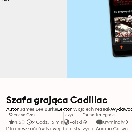
Szafa grająca Cadillac
Autor
James Lee Burke
Lektor
Wojciech Masiak
Wydawc
32 ocena
Czas
Język
Format
Kategoria
4.3
9 Godz. 16 min
Polski
Kryminały
Dla mieszkańców Nowej Iberii styl życia Aarona Crowna n