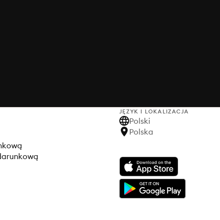
JĘZYK I LOKALIZACJA
Polski
Polska
unkową
odarunkową