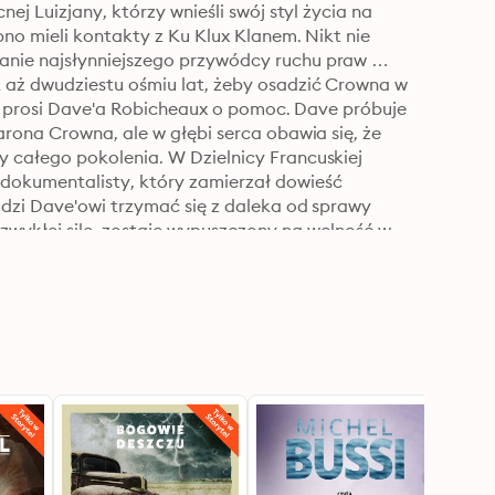
j Luizjany, którzy wnieśli swój styl życia na 
no mieli kontakty z Ku Klux Klanem. Nikt nie 
nie najsłynniejszego przywódcy ruchu praw 
aż dwudziestu ośmiu lat, żeby osadzić Crowna w 
 i prosi Dave'a Robicheaux o pomoc. Dave próbuje 
rona Crowna, ale w głębi serca obawia się, że 
 całego pokolenia. W Dzielnicy Francuskiej 
okumentalisty, który zamierzał dowieść 
dzi Dave'owi trzymać się z daleka od sprawy 
wykłej sile, zostaje wypuszczony na wolność w 
owadzi Dave'a od mafijnej księżniczki w 
o psychodelicznego guru. Kiedy jednak Buford 
ieści, która zaprowadziła Crowna do więzienia - 
 całą sprawę niebezpiecznie się pogłębia. Żona 
blach drabiny społecznej, ale przed laty ją i 
yna uwodzić Dave'a, a jej mąż proponuje mu 
i odkryć prawdę o Aaronie Crownie: prawdę którą 