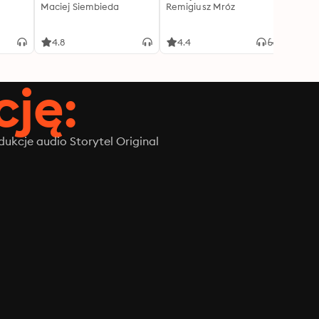
Maciej Siembieda
Remigiusz Mróz
Tajem
J.K. R
4.8
4.4
4.8
ję:
ukcje audio Storytel Original