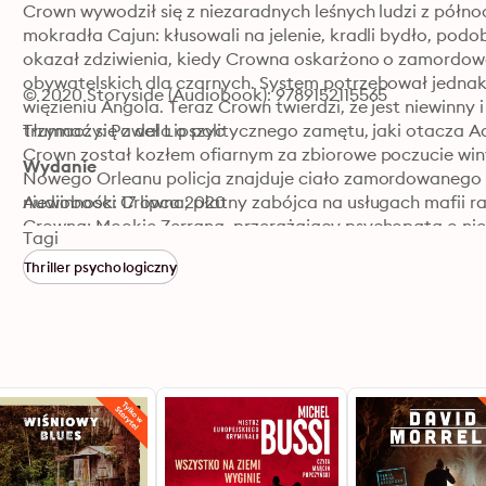
Crown wywodził się z niezaradnych leśnych ludzi z północne
mokradła Cajun: kłusowali na jelenie, kradli bydło, podob
okazał zdziwienia, kiedy Crowna oskarżono o zamordowa
obywatelskich dla czarnych. System potrzebował jednak 
© 2020 Storyside (Audiobook): 9789152115565
więzieniu Angola. Teraz Crown twierdzi, że jest niewinny
trzymać się z dala o politycznego zamętu, jaki otacza Aa
Tłumaczy: Paweł Lipszyc
Crown został kozłem ofiarnym za zbiorowe poczucie winy
Wydanie
Nowego Orleanu policja znajduje ciało zamordowanego d
niewinności Crowna; płatny zabójca na usługach mafii ra
Audiobook: 17 lipca 2020
Crowna; Mookie Zerrang, przerażający psychopata o niez
Tagi
samym środku rajskiego świata Dave'a. Dochodzenie zapr
Thriller psychologiczny
nowoorleańskiej dzielnicy Garden na meksykańskie rancz
LaRose - potomek starej południowej rodziny i autor pow
zostaje wybrany na gubernatora, zaangażowanie Dave'a w
LaRose'a, Karyn, jest żoną polityka wspinającą się o szcze
Dave'a łączył romans. Teraz, kiedy Karyn ponownie zacz
stanowisko szefa policji stanowej, Dave pojmuje, że mus
zbyt wielu ludzi pragnie utrzymać w tajemnicy.