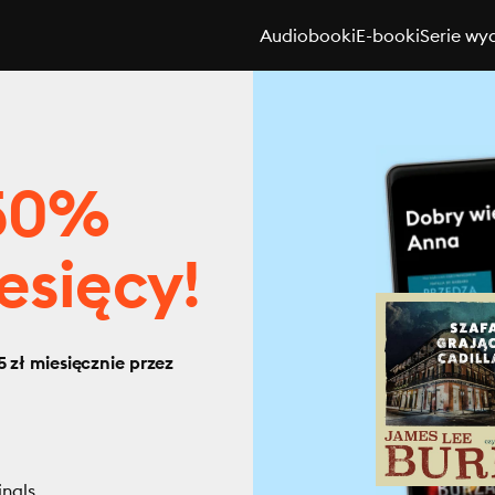
Audiobooki
E-booki
Serie wy
 50%
esięcy!
 zł miesięcznie przez
inals