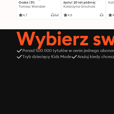
Oczko (31)
życiu! 20 lat później
Kat
Tomasz Wandzel
Katarzyna Grochola
4.7
4.8
4
Wybierz sw
Ponad 500 000 tytułów w cenie jednego abon
Tryb dziecięcy Kids Mode
Anuluj kiedy chces