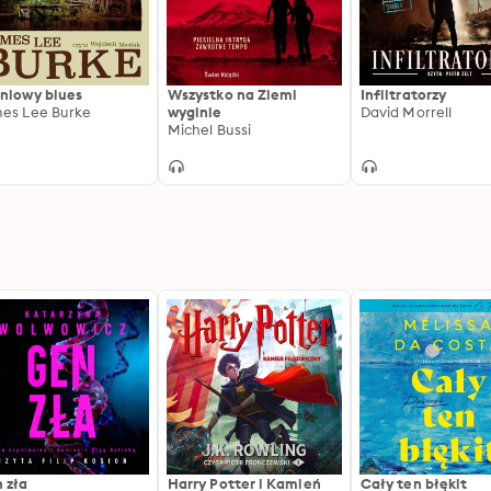
niowy blues
Wszystko na Ziemi
Infiltratorzy
es Lee Burke
wyginie
David Morrell
Michel Bussi
 zła
Harry Potter i Kamień
Cały ten błękit