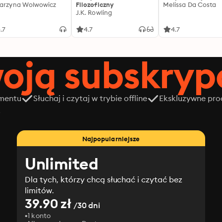
arzyna Wolwowicz
Filozoficzny
Melissa Da Costa
J.K. Rowling
.7
4.7
4.7
oją subskrypc
amentu
Słuchaj i czytaj w trybie offline
Ekskluzywne prod
z
Najpopularniejsze
Unlimited
Dla tych, którzy chcą słuchać i czytać bez
limitów.
39.90 zł
/30 dni
1 konto