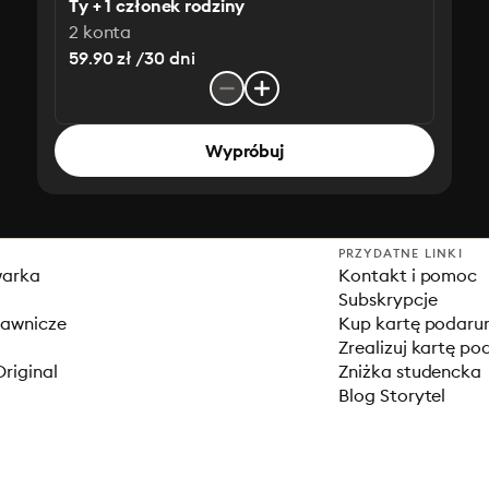
Ty + 1 członek rodziny
2 konta
59.90 zł /30 dni
Wypróbuj
PRZYDATNE LINKI
warka
Kontakt i pomoc
Subskrypcje
dawnicze
Kup kartę podar
Zrealizuj kartę p
Original
Zniżka studencka
Blog Storytel