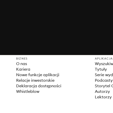
BIZNES
APLIKACJA
O nas
Wyszuki
Kariera
Tytuły
Nowe funkcje aplikacji
Serie wy
Relacje inwestorskie
Podcasty
Deklaracja dostępności
Storytel 
Whistleblow
Autorzy
Lektorzy