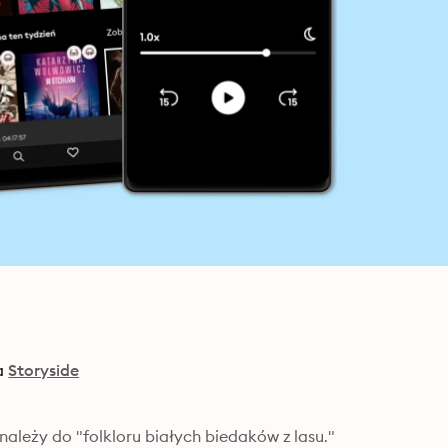
a
Storyside
ależy do "folkloru białych biedaków z lasu." 