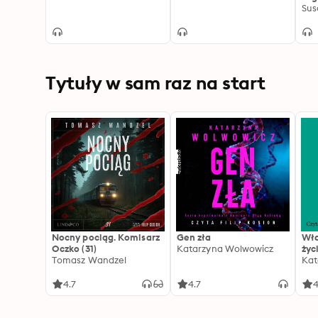
Sus
Tytuły w sam raz na start
Nocny pociąg. Komisarz
Gen zła
Wła
Oczko (31)
Katarzyna Wolwowicz
życ
Tomasz Wandzel
Kat
4.7
4.7
4