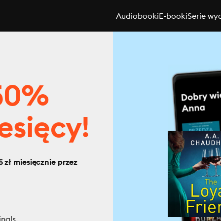
Audiobooki
E-booki
Serie wy
 50%
esięcy!
 zł miesięcznie przez
inals