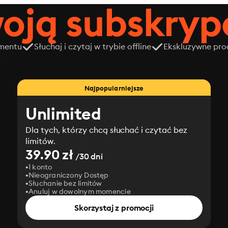
oją subskrypc
amentu
Słuchaj i czytaj w trybie offline
Ekskluzywne prod
z
Najpopularniejsze
Unlimited
Dla tych, którzy chcą słuchać i czytać bez
limitów.
39.90 zł
/30 dni
1 konto
Nieograniczony Dostęp
Słuchanie bez limitów
Anuluj w dowolnym momencie
Skorzystaj z promocji