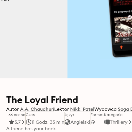
The Loyal Friend
Autor
A.A. Chaudhuri
Lektor
Nikki Patel
Wydawca
Saga 
66 ocena
Czas
Język
Format
Kategoria
3.7
11 Godz. 33 min
Angielski
Thrillery
A friend has your back.