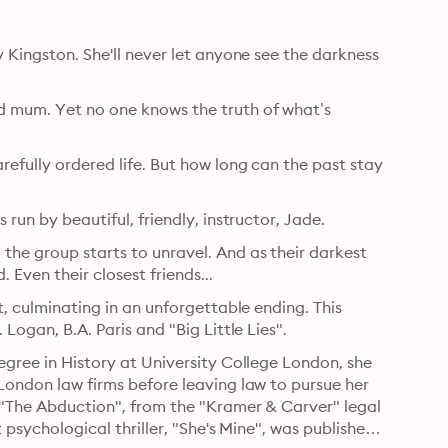
y Kingston. She'll never let anyone see the darkness 
d mum. Yet no one knows the truth of what’s 
refully ordered life. But how long can the past stay 
 run by beautiful, friendly, instructor, Jade.
the group starts to unravel. And as their darkest 
 Even their closest friends...
t, culminating in an unforgettable ending. This 
 Logan, B.A. Paris and "Big Little Lies".
egree in History at University College London, she 
 London law firms before leaving law to pursue her 
d "The Abduction", from the "Kramer & Carver" legal 
 psychological thriller, "She's Mine", was published 