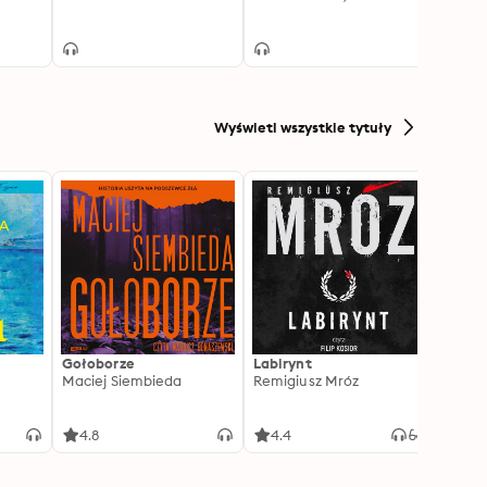
er
Wyświetl wszystkie tytuły
Gołoborze
Labirynt
Harry
Maciej Siembieda
Remigiusz Mróz
Tajem
J.K. R
4.8
4.4
4.8