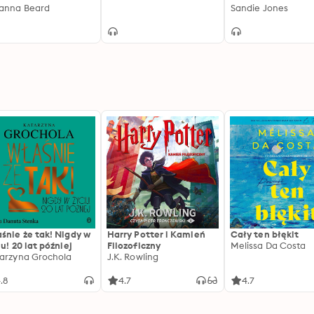
anna Beard
Author of The Oth
Sandie Jones
Woman
śnie że tak! Nigdy w
Harry Potter i Kamień
Cały ten błękit
iu! 20 lat później
Filozoficzny
Melissa Da Costa
arzyna Grochola
J.K. Rowling
.8
4.7
4.7