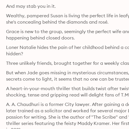
And may stab you in it.
Wealthy, pampered Susan is living the perfect life in leaf
she's concealing behind the diamonds and rosé.
Grace is new to the group, seemingly the perfect wife an
happening behind closed doors.
Loner Natalie hides the pain of her childhood behind a ca
hidden?
Three unlikely friends, brought together for a weekly class
But when Jade goes missing in mysterious circumstances, 
secrets come to light, it seems that no one can be trusted.
A heart-in-your-mouth thriller that builds twist after twis
shocking, tense and gripping read will delight fans of T.M.
A. A. Chaudhuri is a former City lawyer. After gaining a d
later trained as a solicitor and worked for several major
passion for writing. She is the author of "The Scribe" an
thriller series featuring the feisty Maddy Kramer. Her first