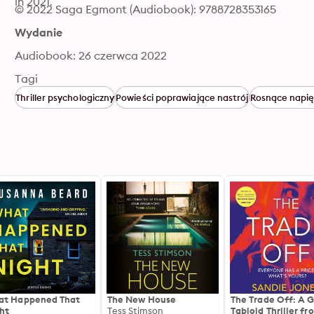
in 2021.
© 2022 Saga Egmont (Audiobook): 9788728353165
Wydanie
Audiobook: 26 czerwca 2022
Tagi
Thriller psychologiczny
Powieści poprawiające nastrój
Rosnące napię
t Happened That
The New House
The Trade Off: A G
ht
Tess Stimson
Tabloid Thriller fr