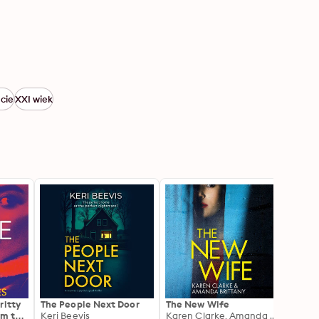
cie
XXI wiek
ritty
The People Next Door
The New Wife
The Pe
om the
Keri Beevis
Karen Clarke, Amanda Brittany
Susan