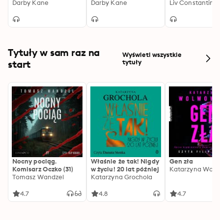
Darby Kane
Darby Kane
Liv Constantine
Tytuły w sam raz na
Wyświetl wszystkie
start
tytuły
Nocny pociąg.
Właśnie że tak! Nigdy
Gen zła
Komisarz Oczko (31)
w życiu! 20 lat później
Katarzyna Wolw
Tomasz Wandzel
Katarzyna Grochola
4.7
4.8
4.7