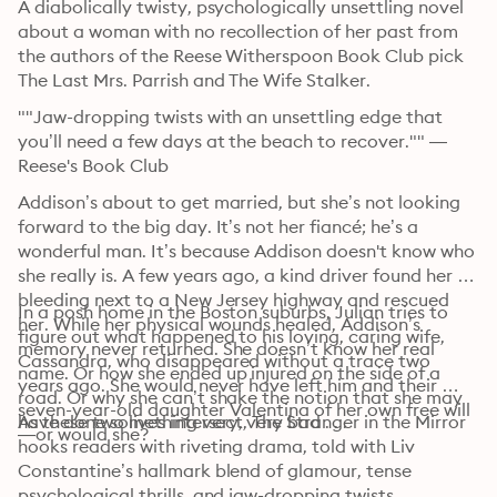
A diabolically twisty, psychologically unsettling novel 
about a woman with no recollection of her past from 
the authors of the Reese Witherspoon Book Club pick 
The Last Mrs. Parrish and The Wife Stalker.
""Jaw-dropping twists with an unsettling edge that 
you’ll need a few days at the beach to recover."" —
Reese's Book Club
Addison’s about to get married, but she’s not looking 
forward to the big day. It’s not her fiancé; he’s a 
wonderful man. It’s because Addison doesn't know who 
she really is. A few years ago, a kind driver found her 
bleeding next to a New Jersey highway and rescued 
In a posh home in the Boston suburbs, Julian tries to 
her. While her physical wounds healed, Addison’s 
figure out what happened to his loving, caring wife, 
memory never returned. She doesn’t know her real 
Cassandra, who disappeared without a trace two 
name. Or how she ended up injured on the side of a 
years ago. She would never have left him and their 
road. Or why she can’t shake the notion that she may 
seven-year-old daughter Valentina of her own free will
have done something very, very bad . . .
As these two lives intersect, The Stranger in the Mirror 
—or would she? 
hooks readers with riveting drama, told with Liv 
Constantine’s hallmark blend of glamour, tense 
psychological thrills, and jaw-dropping twists.