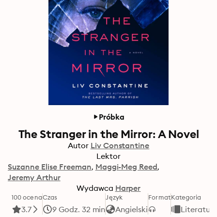
Próbka
The Stranger in the Mirror: A Novel
Autor
Liv Constantine
Lektor
Suzanne Elise Freeman
Maggi-Meg Reed
Jeremy Arthur
Wydawca
Harper
100 ocena
Czas
Język
Format
Kategoria
3.7
9 Godz. 32 min
Angielski
Literatu