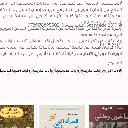
© 2019 Storyside (كتاب صوتي): 9789178895502
الترجمة: Samir Grees
تاريخ النشر
الكتاب الصوتي: ٢٩ سبتمبر ٢٠١٩
فورست: 'يمكن اعتبار فالادا بطلًا، كاتبًا بطلًا بقي على قيد الحياة ا
الوسوم
الأدب الأوروبي
كتب مترجمة
روايات كلاسيكية
روايات مترجمة
روايات أجنبية
كلاسيك