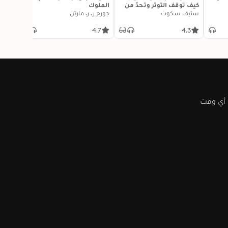
كيف توقف التوتر وتحدّ من
الملوك
ستيف سكوت
نوبات القلق وتقضي على
جورج ر. ر. مارتن
التفكير السلبي
4.3
4.7
4.3
 أي وقت