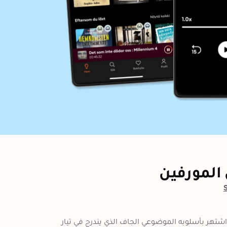
المورفين
يعدُّ هانس فالادا من أشهر الكُتّاب الألمان في القرن العشرين وقد اشتهر بأسلوبه الموضوعي الجاف الذي يندرج في تيار 