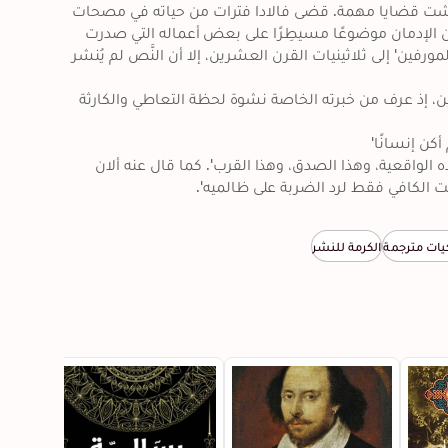
'الموضوعية الجديدة' وقد كتبَ عددًا من الروايات الاجتماعية التي ناقشت قضايا مهمة. قضى فالادا فترات من حياته في مصحات 
العلاج من إدمان المورفين، كما وقع فريسة إدمان الخمر، ولذلك كان الإدمان موضوعًا مسيطِرًا على بعض أعماله التي صدرت 
بعد وفاته..حيث تعود فترة كتابة 'تقرير موضوعي عن سعادة مدمن المورفين' إلى ثلاثينيات القرن العشرين، إلا أن النَّص لم يُنشر 
يخبرنا هانز فالادا في هذا الكتاب عن السلوك القهري لمدمن المورفين، إذ عرف من خبرته الخاصة نشوة لحظة التعاطي والكارثة 
قال هرمان هسه عن فالادا: 'يستحق ثناءً عاليًا لكتابته عن الحياة بهذه الواقعية، وهذا الصدق، وهذا القرب'. كما قال عنه ألان 
لوقت الكافي فقط لرد الضربة على ظالميه'.
يات مترجمة
الكرمة للنشر