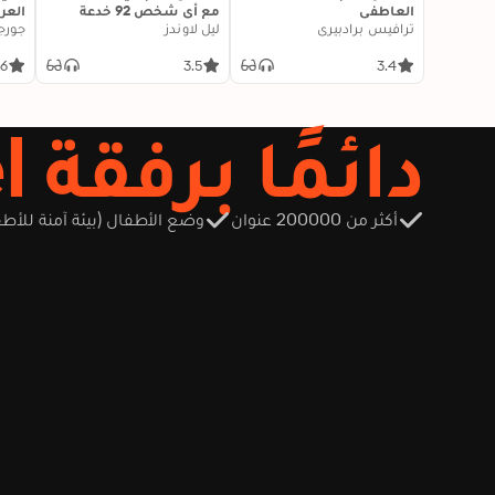
العاطفي
مع أي شخص 92 خدعة
الع
ترافيس برادبيري
ليل لاوندز
صغيرة: اثنتان وتسعون
جورج 
خدعة صغيرة، لنجاح كبير في
العلاقات
.6
3.5
3.4
دائمًا برفقة Storytel
أكثر من 200000 عنوان
وضع الأطفال (بيئة آمنة للأطف