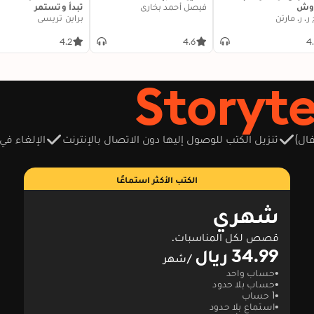
روش
فيصل أحمد بخاري
تبدأ وتستمر
ر. ر. مارتن
براين تريسي
4.2
4.6
4
ال)
تنزيل الكتب للوصول إليها دون الاتصال بالإنترنت
الإلغاء في
الكتب الأكثر استماعًا
شهري
قصص لكل المناسبات.
34.99 ريال
/شهر
حساب واحد
حساب بلا حدود
1 حساب
استماع بلا حدود