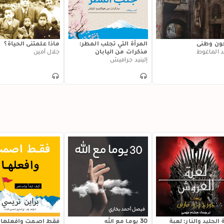
ون وطني
المرأة التي تجلب المطر:
ماذا علمتني الحياة؟
 الماغوط
مذكرات من اليابان
جلال أمين
إلينيد جراميش
 الجليد والنار: لعبة
30 يوما مع الله
فقط اصمت وافعلها!: