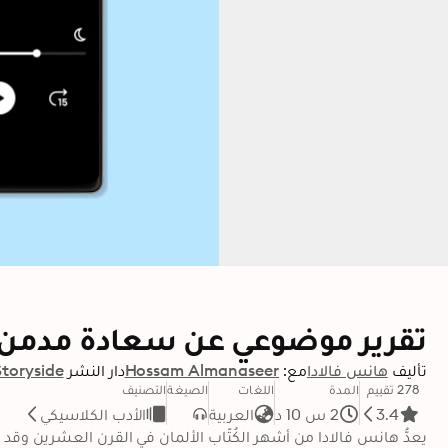
تقرير موضوعي عن سعادة مدمن 
تأليف
هانس فالادا
مع:
Hossam Almanaseer
دار النشر
Storyside
278 تقييم
المدة
اللغات
الصيغة
التصنيف
3.4
2 س 10 د
العربية
الأدب الكلاسيكي