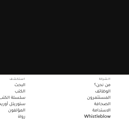
الشركة
استكشف
من نحن؟
البحث
الوظائف
الكتب
المستثمرون
سلسلة الكتب
الصحافة
ستوريتل أوريج
الاستدامة
المؤلفون
Whistleblow
رواة