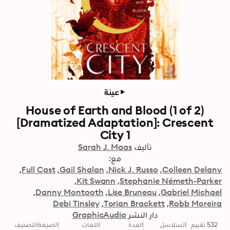
عينة
House of Earth and Blood (1 of 2)
[Dramatized Adaptation]: Crescent
City 1
تأليف
Sarah J. Maas
مع:
Full Cast
Gail Shalan
Nick J. Russo
Colleen Delany
Kit Swann
Stephanie Németh-Parker
Danny Montooth
Lise Bruneau
Gabriel Michael
Debi Tinsley
Torian Brackett
Robb Moreira
دار النشر
GraphicAudio
532 تقييم
السلاسل
المدة
اللغات
الصيغة
التصنيف