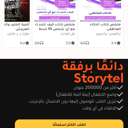
ملخص كتاب الذكاء
ملخص كتاب كيف تتحدث
أغنية الجليد والنار:
العاطفي
مع أي شخص 92 خدعة
العروش
ترافيس برادبيري
ليل لاوندز
صغيرة: اثنتان وتسعون
جورج ر. ر. مارتن
خدعة صغيرة، لنجاح كبير
في العلاقات
4.6
3.5
3.4
دائمًا برفقة
Storytel
أكثر من 200000 عنوان
وضع الأطفال (بيئة آمنة للأطفال)
تنزيل الكتب للوصول إليها دون الاتصال بالإنترنت
الإلغاء في أي وقت
الكتب الأكثر استماعًا