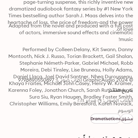
page-turning suspense, this richly inventive new 
dramatized audiobook fantasy series by #1 New York 
Times bestselling author Sarah J. Maas delves into the 
heartache of loss, the price of freedom-and the power 
Adapted from the novel and produced with a full cast 
of love.
of actors, immersive sound effects and cinematic 
music!
Performed by Colleen Delany, Kit Swann, Danny 
Montooth, Nick J. Russo, Torian Brackett, Gail Shalan, 
Stephanie Németh-Parker, Gabriel Michael, Robb 
Moreira, Debi Tinsley, Lise Bruneau, Holly Adams, 
Daniel Llaca, Joel David Santner, Nhea Durousseau, 
© 2024 GraphicAudio (كتاب صوتي): 9798890550897
Khaya Fraites, Michael John Casey, Henry W. Kramer, 
تاريخ النشر
Karenna Foley, Jonathon Church, Sarah Ruth Dawson, 
Sura Siu, Ryan Haugen, Bradley Foster Smith, 
الكتاب الصوتي: ٢٩ فبراير ٢٠٢٤
Christopher Williams, Emily Beresford, Karen Novack, 
الوسوم
LaMont Ridgell, Rob McFadyen, Deepa Samuel, 
Christopher Walker, Thomas Penny, Jonathan David 
مشوّق
Dramatisations
Bullock, and Jeri Marshall."