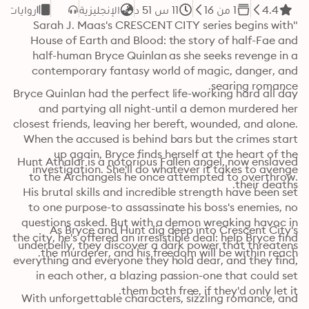
4.4
1 من 16
11 س 51 د
الإنجليزية
روايات ر
"Sarah J. Maas's CRESCENT CITY series begins with 
House of Earth and Blood: the story of half-Fae and 
half-human Bryce Quinlan as she seeks revenge in a 
contemporary fantasy world of magic, danger, and 
searing romance.
Bryce Quinlan had the perfect life-working hard all day 
and partying all night-until a demon murdered her 
closest friends, leaving her bereft, wounded, and alone. 
When the accused is behind bars but the crimes start 
up again, Bryce finds herself at the heart of the 
Hunt Athalar is a notorious Fallen angel, now enslaved 
investigation. She'll do whatever it takes to avenge 
to the Archangels he once attempted to overthrow. 
their deaths.
His brutal skills and incredible strength have been set 
to one purpose-to assassinate his boss's enemies, no 
questions asked. But with a demon wreaking havoc in 
As Bryce and Hunt dig deep into Crescent City's 
the city, he's offered an irresistible deal: help Bryce find 
underbelly, they discover a dark power that threatens 
the murderer, and his freedom will be within reach.
everything and everyone they hold dear, and they find, 
in each other, a blazing passion-one that could set 
them both free, if they'd only let it.
With unforgettable characters, sizzling romance, and 