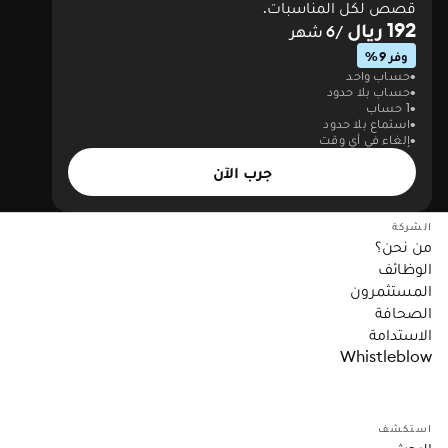
قصص لكل المناسبات.
192 ريال
/6 شهر
وفر 9%
حساب واحد
حساب بلا حدود
1 حساب
استماع بلا حدود
إلغاء في أي وقت
جرب الآن
الشركة
من نحن؟
الوظائف
المستثمرون
الصحافة
الاستدامة
Whistleblow
استكشف