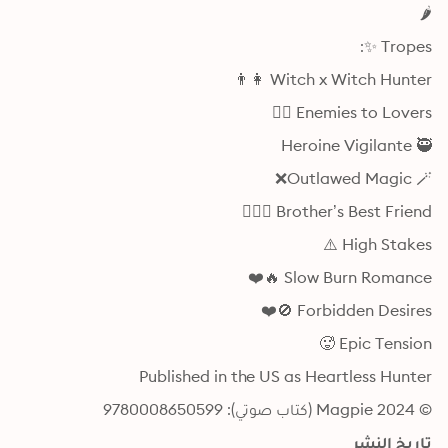
🌶️
Tropes ✨:
Witch x Witch Hunter 👩👨
Enemies to Lovers ❤️‍🔥
Heroine Vigilante 🥷
Outlawed Magic 🪄❌
Brother’s Best Friend 👩‍❤️‍👨
High Stakes ⚠️
Slow Burn Romance 🔥❤️
Forbidden Desires 🚫❤️
Epic Tension 🥵
Published in the US as Heartless Hunter
© 2024 Magpie (كتاب صوتي): 9780008650599
تاريخ النشر