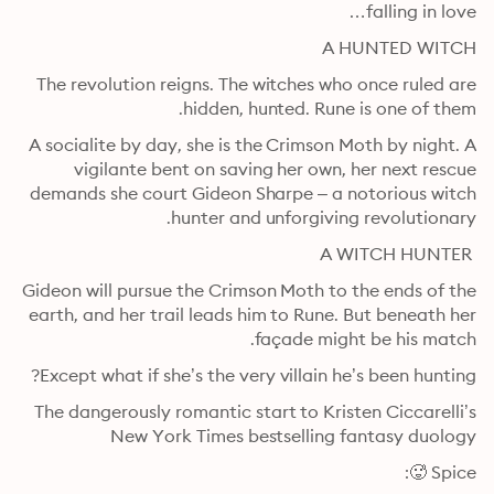
falling in love…
A HUNTED WITCH
The revolution reigns. The witches who once ruled are 
hidden, hunted. Rune is one of them.
A socialite by day, she is the Crimson Moth by night. A 
vigilante bent on saving her own, her next rescue 
demands she court Gideon Sharpe – a notorious witch 
hunter and unforgiving revolutionary.
 A WITCH HUNTER 
Gideon will pursue the Crimson Moth to the ends of the 
earth, and her trail leads him to Rune. But beneath her 
façade might be his match.
Except what if she’s the very villain he’s been hunting?
The dangerously romantic start to Kristen Ciccarelli’s 
New York Times bestselling fantasy duology
Spice 🥵: