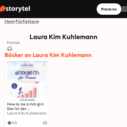
Prova nu
Hem
Författare
Laura Kim Kuhlemann
Format
Böcker av Laura Kim Kuhlemann
How to be a rich girl:
Das 1x1 der
Geldanlage in Aktien
Laura Kim Kuhlemann
und ETFs für Frauen –
Wie Sie zur Königin
4.5
über Ihre Finanzen