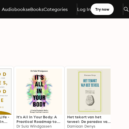
Audiobooks
eBooks
Categories
Log In
Try now
ife -
It's All In Your Body: A
Het tekort van het
Het s
in
Practical Roadmap to
teveel: De paradox van
Denke
Healing Through Mind-
Dr Sula Windgassen
de mentale zorg
Damiaan Denys
Ap Dij