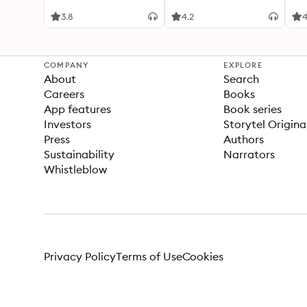
altijd welke stijl bij jou
leven
же
past
3.8
4.2
4
COMPANY
EXPLORE
About
Search
Careers
Books
App features
Book series
Investors
Storytel Origina
Press
Authors
Sustainability
Narrators
Whistleblow
Privacy Policy
Terms of Use
Cookies