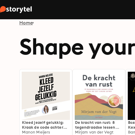
Home
Shape your
Kleed jezelf gelukkig:
De kracht van rust: 8
Вся
Kraak de code achter
tegendraadse lessen
Кех
kleding en weet voor
Manon Meijers
over werk en het goede
Mirjam van der Vegt
исп
Ва