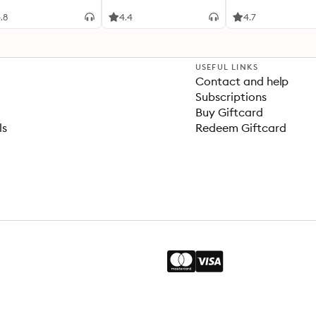
лание
effektive Methoden zu
entfaltet (Ungekü
mehr Freiheit, Freude
Lesung)
.8
4.4
4.7
und Ordnung gelangen
USEFUL LINKS
Contact and help
Subscriptions
Buy Giftcard
ls
Redeem Giftcard