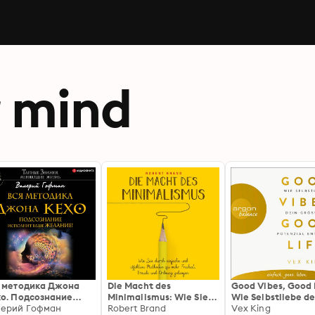
 mind
 методика Джона
Die Macht des
Good Vibes, Good L
о. Подсознание
Minimalismus: Wie Sie
Wie Selbstliebe de
олнит ваше
лерий Гофман
durch einfache und
Robert Brand
größtes Potenzial
Vex King