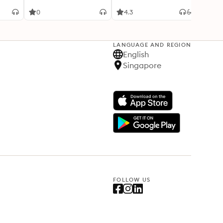
rzte
Body Connection
0
4.3
4
LANGUAGE AND REGION
English
Singapore
FOLLOW US