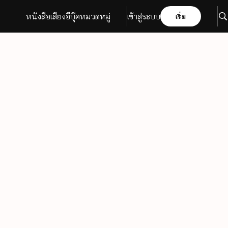
หนังสือเสียง
อีบุ๊ค
หมวดหมู่
เข้าสู่ระบบ
เริ่ม