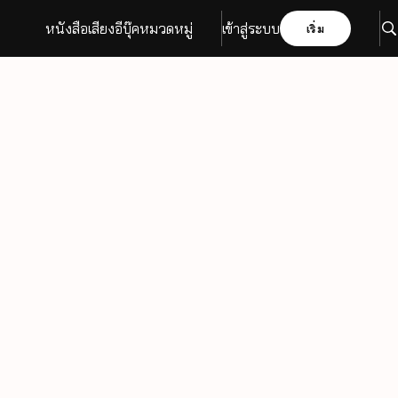
หนังสือเสียง
อีบุ๊ค
หมวดหมู่
เข้าสู่ระบบ
เริ่ม