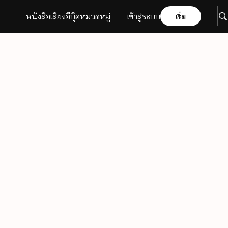
หนังสือเสียง
อีบุ๊ค
หมวดหมู่
เข้าสู่ระบบ
เริ่ม