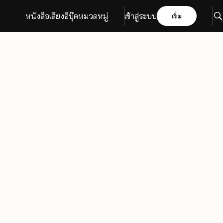
หนังสือเสียง
อีบุ๊ค
หมวดหมู่
เข้าสู่ระบบ
เริ่ม