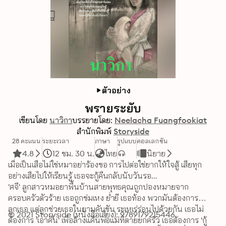
ตัวอย่าง
พรายระยับ
เขียนโดย
นาวิกา
บรรยายโดย:
Neelacha Fuangfookiat
สำนักพิมพ์
Storyside
28 คะแนน
ระยะเวลา
ภาษา
รูปแบบ
คอลเลกชัน
4.8
12 ชม. 30 น.
ไทย
นิยาย
เมื่อเป็นเสือไม่ใช่หมาอย่าร้องขอ การไปต่อใช่ยากให้ใจสู้ เสียทุก
อย่างเสียไปให้เรียนรู้ เธอจะกู้คืนกลับนับวันรอ... 

'ศจี' ลูกสาวหมอยาพื้นบ้านสายพุทธคุณถูกปองหมายจาก
ครอบครัวตัวร้าย เธอถูกข่มเหง ย่ำยี เธอท้อง พวกมันต้องการ
ลูกเธอ แต่ลูกช่วยเธอในยามคับขัน ระเหเร่ร่อนไปด้วยกัน เธอไม่
© 2021 Storyside (หนังสือเสียง): 9789179215446
ต้องการ 'เอาคืน' เพื่อล้างแค้นพ่อแม่ที่ตายยกครัว เธอต้องการ 'กู้