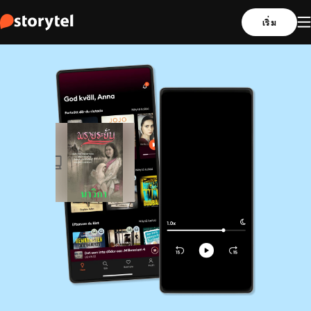
เริ่ม