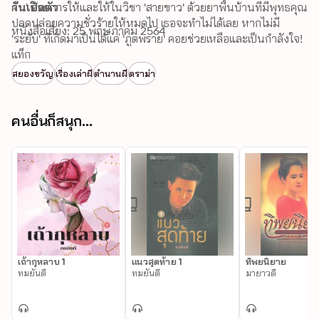
คืน' ด้วยการให้และให้ในวิชา 'สายขาว' ด้วยยาพื้นบ้านที่มีพุทธคุณ
วันเปิดตัว
ปลดปล่อยความชั่วร้ายให้หมดไป เธอจะทำไม่ได้เลย หากไม่มี 
หนังสือเสียง: 25 พฤษภาคม 2564
'ระยับ' ที่เกิดมาเป็นได้แค่ 'ภูตพราย' คอยช่วยเหลือและเป็นกำลังใจ!
แท็ก
สยองขวัญ
เรื่องเล่าผี
ตำนานผี
ดราม่า
คนอื่นก็สนุก...
เถ้ากุหลาบ 1
แนวสุดท้าย 1
ทิพยนิยาย
ทมยันตี
ทมยันตี
มายาวดี