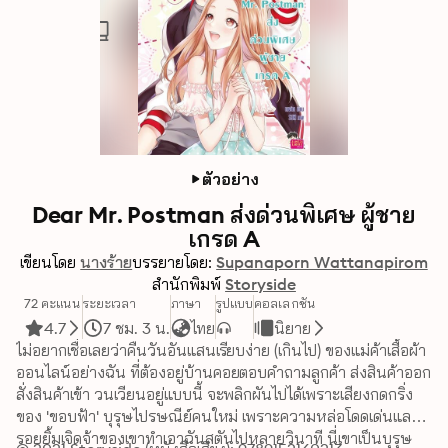
ตัวอย่าง
Dear Mr. Postman ส่งด่วนพิเศษ ผู้ชาย
เกรด A
เขียนโดย
นางร้าย
บรรยายโดย:
Supanaporn Wattanapirom
สำนักพิมพ์
Storyside
72 คะแนน
ระยะเวลา
ภาษา
รูปแบบ
คอลเลกชัน
4.7
7 ชม. 3 น.
ไทย
นิยาย
ไม่อยากเชื่อเลยว่าคืนวันอันแสนเรียบง่าย (เกินไป) ของแม่ค้าเสื้อผ้า
ออนไลน์อย่างฉัน ที่ต้องอยู่บ้านคอยตอบคำถามลูกค้า ส่งสินค้าออก 
สั่งสินค้าเข้า วนเวียนอยู่แบบนี้ จะพลิกผันไปได้เพราะเสียงกดกริ่ง
ของ 'ขอบฟ้า' บุรุษไปรษณีย์คนใหม่ เพราะความหล่อโดดเด่นและ
รอยยิ้มเจิดจ้าของเขาทำเอาฉันสตันไปหลายวินาที นี่เขาเป็นบุรุษ