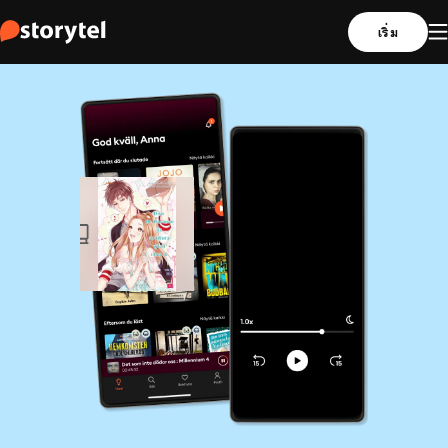
เริ่ม