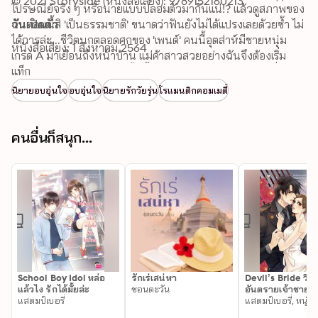
© 2021 Storyside (หนังสือเสียง): 9789152160213
ไปรษณีย์จริง ๆ หรือนายแบบปลอมตัวมากันแน่!? แล้วดูสภาพของ
ฉันตอนนี้สิ 'เป็นธรรมชาติ' ขนาดว่าฟันยังไม่ได้แปรงเลยด้วยซ้ำ ไม่
วันเปิดตัว
ได้การล่ะ...ชีวิตนกตลอดศกของ 'เพนต์' คนนี้อุตส่าห์มีชายหนุ่ม
หนังสือเสียง: 1 สิงหาคม 2564
เกรด A มาเยือนถึงหน้าบ้าน แม่ค้าสาวสวยอย่างฉันจึงต้องเริ่ม
ยุทธการจัดเต็มสุดอลังการทั้งเสื้อผ้าหน้าผมออกมารับของ เผื่อว่า
แท็ก
เขามาส่งพัสดุครั้งต่อไป ฉันจะได้ยื่นหัวใจใส่กล่องให้เขาเซ็นรับด้วย
นิยายอบอุ่นใจ
อบอุ่นใจ
นิยายรักวัยรุ่น
โรแมนติกคอมเมดี้
ซะเลย!
คนอื่นก็สนุก...
School Boy Idol หล่อ
รักเร่เสน่หา
Devil’s Bride วิก
แล้วไง รักได้มั้ยล่ะ
ชอนตะวัน
อันตรายเจ้าชายปี
แสตมป์เบอรี่
แสตมป์เบอรี่, หนุ่ม